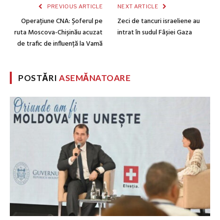
PREVIOUS ARTICLE
NEXT ARTICLE
Operațiune CNA: Șoferul pe
Zeci de tancuri israeliene au
ruta Moscova-Chișinău acuzat
intrat în sudul Fâșiei Gaza
de trafic de influență la Vamă
POSTĂRI
ASEMĂNATOARE