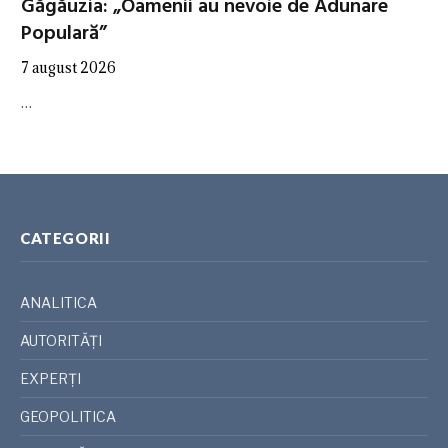
Găgăuzia: „Oamenii au nevoie de Adunare
Populară”
7 august 2026
…
CATEGORII
ANALITICA
AUTORITĂȚI
EXPERȚI
GEOPOLITICA