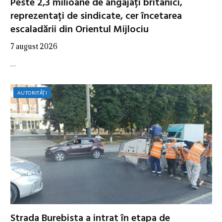
Peste 2,3 milioane de angajați britanici,
reprezentați de sindicate, cer încetarea
escaladării din Orientul Mijlociu
7 august 2026
…
AUTORITĂȚI
Strada Burebista a intrat în etapa de