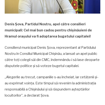
Denis Șova, Partidul Nostru, apel către consilieri
municipali: Cel mai bun cadou pentru chișinăuieni de
Hramul orașului va fi adoptarea bugetului capitalei!
Consilierul municipal Denis Șova, reprezentant al Partidului
Nostru în Consiliul Municipal Chișinău, a lansat un apel public
către toți colegii săi din CMC, îndemnându-i să lase deoparte
disputele politice și să voteze bugetul capitalei.
„Alegerile au trecut, campaniile s-au încheiat, iar cetățenii și-
au exprimat voința. Este timpul să revenim la administrația
responsabilă a Chișinăului și să răspundem așteptărilor
locuitorilor”, a declarat Șova.