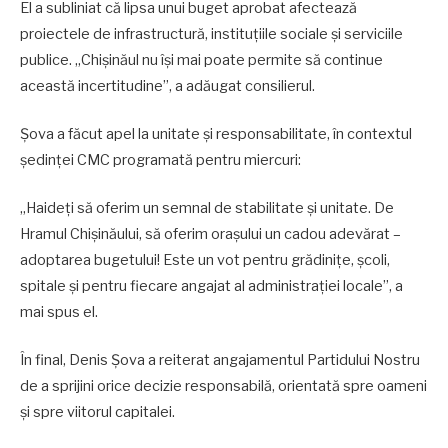
El a subliniat că lipsa unui buget aprobat afectează
proiectele de infrastructură, instituțiile sociale și serviciile
publice. „Chișinăul nu își mai poate permite să continue
această incertitudine”, a adăugat consilierul.
Șova a făcut apel la unitate și responsabilitate, în contextul
ședinței CMC programată pentru miercuri:
„Haideți să oferim un semnal de stabilitate și unitate. De
Hramul Chișinăului, să oferim orașului un cadou adevărat –
adoptarea bugetului! Este un vot pentru grădinițe, școli,
spitale și pentru fiecare angajat al administrației locale”, a
mai spus el.
În final, Denis Șova a reiterat angajamentul Partidului Nostru
de a sprijini orice decizie responsabilă, orientată spre oameni
și spre viitorul capitalei.