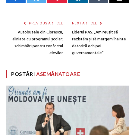
Facebook
Twitter
Pinterest
LinkedIn
Tumblr
Email
PREVIOUS ARTICLE
NEXT ARTICLE
Autobuzele din Ciorescu,
Liderul PAS: „Am reușit să
aliniate cu programul școlar:
rezistăm și să mergem înainte
schimbări pentru confortul
datorită echipei
elevilor
guvernamentale”
POSTĂRI
ASEMĂNATOARE