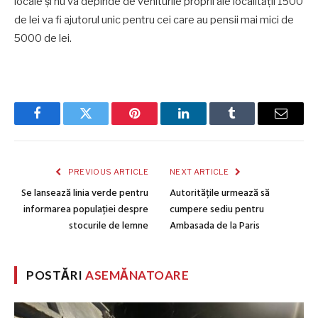
locale și nu va depinde de veniturile proprii ale localității 1500
de lei va fi ajutorul unic pentru cei care au pensii mai mici de
5000 de lei.
Facebook
Twitter
Pinterest
LinkedIn
Tumblr
Email
PREVIOUS ARTICLE
NEXT ARTICLE
Se lansează linia verde pentru
Autoritățile urmează să
informarea populației despre
cumpere sediu pentru
stocurile de lemne
Ambasada de la Paris
POSTĂRI
ASEMĂNATOARE