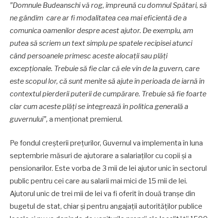
”Domnule Budeanschi vă rog, împreună cu domnul Spătari, să
ne gândim care ar fi modalitatea cea mai eficientă de a
comunica oamenilor despre acest ajutor. De exemplu, am
putea să scriem un text simplu pe spatele recipisei atunci
când persoanele primesc aceste alocații sau plăți
excepționale. Trebuie să fie clar că ele vin de la guvern, care
este scopul lor, că sunt menite să ajute în perioada de iarnă în
contextul pierderii puterii de cumpărare. Trebuie să fie foarte
clar cum aceste plăți se integrează în politica generală a
guvernului”,
a menționat premierul
.
Pe fondul creșterii prețurilor, Guvernul va implementa în luna
septembrie măsuri de ajutorare a salariaților cu copii și a
pensionarilor. Este vorba de 3 mii de lei ajutor unic în sectorul
public pentru cei care au salarii mai mici de 15 mii de lei.
Ajutorul unic de trei mii de lei va fi oferit în două tranșe din
bugetul de stat, chiar și pentru angajații autorităților publice