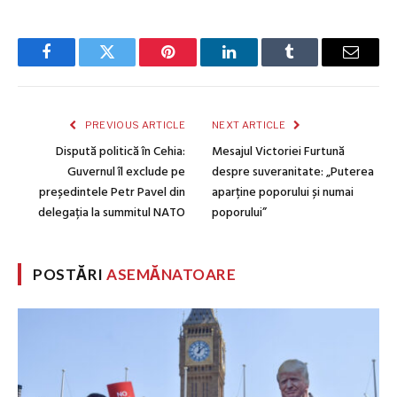
Facebook
Twitter
Pinterest
LinkedIn
Tumblr
Email
PREVIOUS ARTICLE
NEXT ARTICLE
Dispută politică în Cehia:
Mesajul Victoriei Furtună
Guvernul îl exclude pe
despre suveranitate: „Puterea
președintele Petr Pavel din
aparține poporului și numai
delegația la summitul NATO
poporului”
POSTĂRI
ASEMĂNATOARE