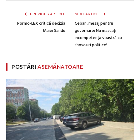
PREVIOUS ARTICLE
NEXT ARTICLE
Pormo-LEX critică decizia
Ceban, mesaj pentru
Maiei Sandu
guvernare: Nu mascați
incompetența voastră cu
show-uri politice!
POSTĂRI
ASEMĂNATOARE