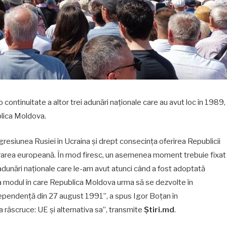
ntinuitate a altor trei adunări naționale care au avut loc în 1989,
blica Moldova.
gresiunea Rusiei în Ucraina și drept consecința oferirea Republicii
grarea europeană. În mod firesc, un asemenea moment trebuie fixat
i adunări naționale care le-am avut atunci când a fost adoptată
, la modul în care Republica Moldova urma să se dezvolte în
ndependență din 27 august 1991”, a spus Igor Boțan în
 răscruce: UE și alternativa sa”, transmite
Știri.md
.