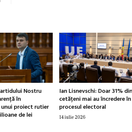
i
artidului Nostru
Ian Lisnevschi: Doar 31% di
arență în
cetățeni mai au încredere în
unui proiect rutier
procesul electoral
lioane de lei
14 iulie 2026