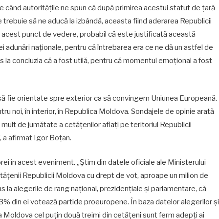
 când autoritățile ne spun că după primirea acestui statut de țară
e trebuie să ne aducă la izbândă, aceasta fiind aderarea Republicii
acest punct de vedere, probabil că este justificată această
 adunări naționale, pentru că întrebarea era ce ne dă un astfel de
s la concluzia că a fost utilă, pentru că momentul emoțional a fost
ie să fie orientate spre exterior ca să convingem Uniunea Europeană.
tru noi, în interior, în Republica Moldova. Sondajele de opinie arată
 mult de jumătate a cetățenilor aflați pe teritoriul Republicii
a afirmat Igor Boțan.
ei în acest eveniment. „Știm din datele oficiale ale Ministerului
tățenii Republicii Moldova cu drept de vot, aproape un milion de
s la alegerile de rang național, prezidențiale și parlamentare, că
 93% din ei votează partide proeuropene. În baza datelor alegerilor și
 Moldova cel puțin două treimi din cetățeni sunt ferm adepți ai