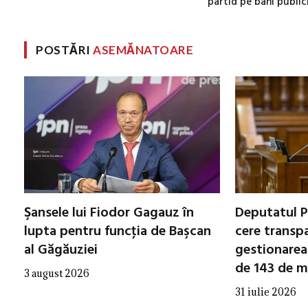
partid pe bani public
POSTĂRI
ASEMĂNATOARE
Şansele lui Fiodor Gagauz în
Deputatul P
lupta pentru funcţia de Başcan
cere transp
al Găgăuziei
gestionarea 
de 143 de mi
3 august 2026
31 iulie 2026