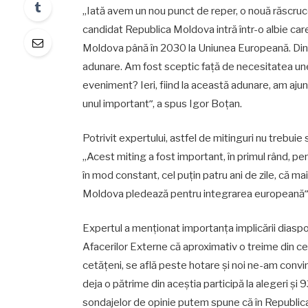
„Iată avem un nou punct de reper, o nouă răscruce
candidat Republica Moldova intră într-o albie car
Moldova până în 2030 la Uniunea Europeană. Din 
adunare. Am fost sceptic față de necesitatea unei
eveniment? Ieri, fiind la această adunare, am ajun
unul importantˮ, a spus Igor Boțan.
Potrivit expertului, astfel de mitinguri nu trebu
„Acest miting a fost important, în primul rând, pen
în mod constant, cel puțin patru ani de zile, că mai
Moldova pledează pentru integrarea europeanăˮ, 
Expertul a menționat importanța implicării diaspor
Afacerilor Externe că aproximativ o treime din ce
cetățeni, se află peste hotare și noi ne-am convin
deja o pătrime din aceștia participă la alegeri și
sondajelor de opinie putem spune că în Republica