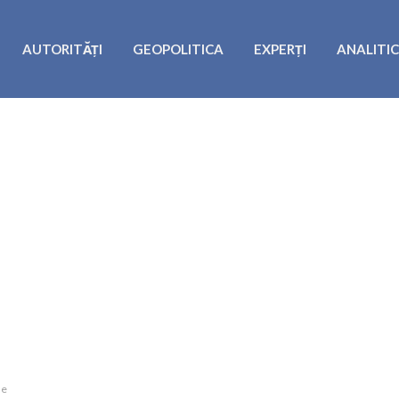
AUTORITĂȚI
GEOPOLITICA
EXPERȚI
ANALITI
le