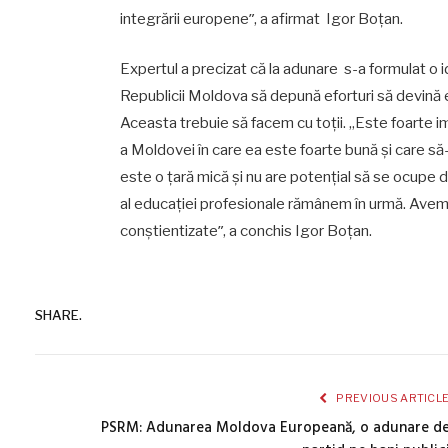
integrării europeneˮ, a afirmat Igor Boțan.
Expertul a precizat că la adunare s-a formulat o 
Republicii Moldova să depună eforturi să devină eur
Aceasta trebuie să facem cu toții. „Este foarte
a Moldovei în care ea este foarte bună și care să
este o țară mică și nu are potențial să se ocupe d
al educației profesionale rămânem în urmă. Avem
conștientizateˮ, a conchis Igor Boțan.
SHARE.
PREVIOUS ARTICL
PSRM: Adunarea Moldova Europeană, o adunare d