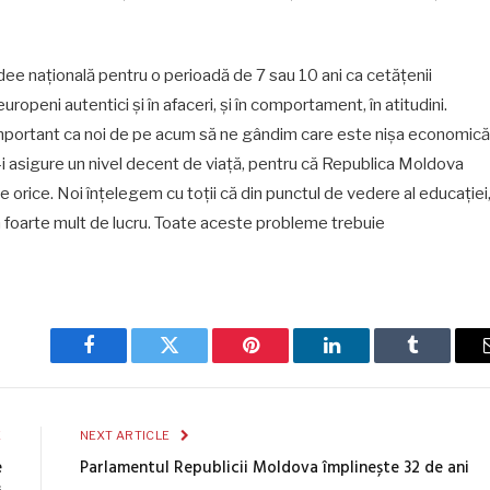
idee națională pentru o perioadă de 7 sau 10 ani ca cetățenii
openi autentici și în afaceri, și în comportament, în atitudini.
 important ca noi de pe acum să ne gândim care este nișa economică
-i asigure un nivel decent de viață, pentru că Republica Moldova
e orice. Noi înțelegem cu toții că din punctul de vedere al educației
 foarte mult de lucru. Toate aceste probleme trebuie
Facebook
Twitter
Pinterest
LinkedIn
Tumblr
E
NEXT ARTICLE
e
Parlamentul Republicii Moldova împlinește 32 de ani