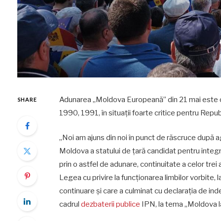
Adunarea „Moldova Europeană” din 21 mai este o co
SHARE
1990, 1991, în situații foarte critice pentru Repu
„Noi am ajuns din noi în punct de răscruce după a
Moldova a statului de țară candidat pentru inte
prin o astfel de adunare, continuitate a celor tre
Legea cu privire la funcționarea limbilor vorbite
continuare și care a culminat cu declarația de i
cadrul
dezbaterii publice
IPN, la tema „Moldova la