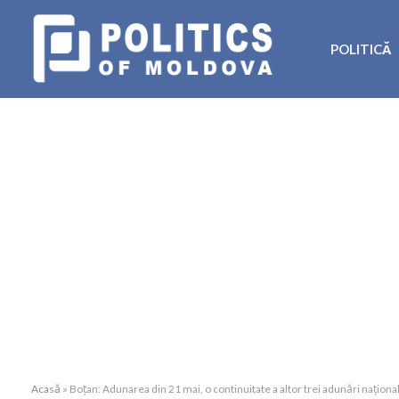
POLITICĂ
Acasă
»
Boțan: Adunarea din 21 mai, o continuitate a altor trei adunări naționa