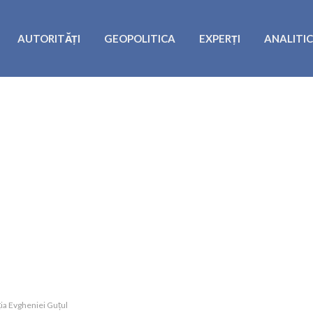
AUTORITĂȚI
GEOPOLITICA
EXPERȚI
ANALITI
ția Evgheniei Guțul