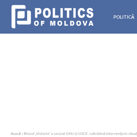
POLITICĂ
Acasă
»
Blocul „Victorie” a sesizat ONU și OSCE, solicitând intervenția în situa