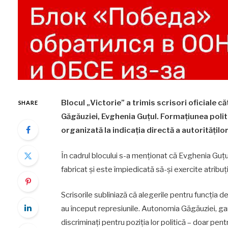
Blocul „Victorie” a trimis scrisori oficiale 
SHARE
Găgăuziei, Evghenia Guțul. Formațiunea polit
organizată la indicația directă a autoritățilo
În cadrul blocului s-a menționat că Evghenia Guțul 
fabricat și este împiedicată să-și exercite atribuți
Scrisorile subliniază că alegerile pentru funcția
au început represiunile. Autonomia Găgăuziei, gar
discriminați pentru poziția lor politică – doar pe