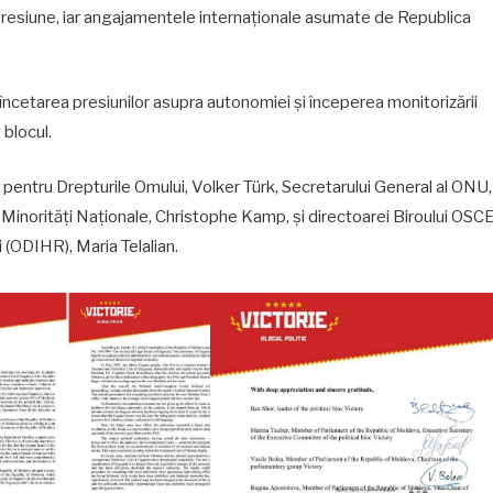
presiune, iar angajamentele internaționale asumate de Republica
 încetarea presiunilor asupra autonomiei și începerea monitorizării
 blocul.
 pentru Drepturile Omului, Volker Türk, Secretarului General al ONU,
Minorități Naționale, Christophe Kamp, și directoarei Biroului OSC
 (ODIHR), Maria Telalian.