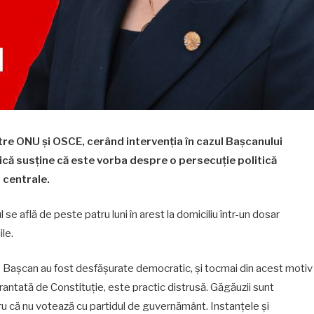
către ONU și OSCE, cerând intervenția în cazul Bașcanului
ică susține că este vorba despre o persecuție politică
r centrale.
se află de peste patru luni în arest la domiciliu într-un dosar
ile.
 de Bașcan au fost desfășurate democratic, și tocmai din acest motiv
antată de Constituție, este practic distrusă. Găgăuzii sunt
ntru că nu votează cu partidul de guvernământ. Instanțele și