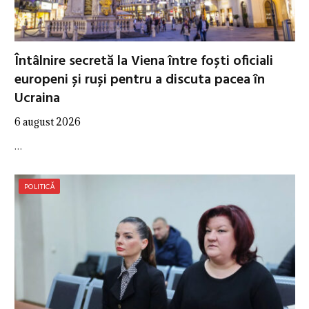
Întâlnire secretă la Viena între foști oficiali
europeni și ruși pentru a discuta pacea în
Ucraina
6 august 2026
…
POLITICĂ