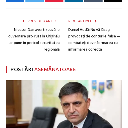
Facebook
Twitter
Pinterest
LinkedIn
Tumblr
Email
PREVIOUS ARTICLE
NEXT ARTICLE
Nicușor Dan avertizează: o
Daniel Vodă: Nu vă lăsați
guvernare pro‑rusă la Chișinău
provocați de conturile false —
ar pune în pericol securitatea
combateți dezinformarea cu
regională
informarea corectă
POSTĂRI
ASEMĂNATOARE