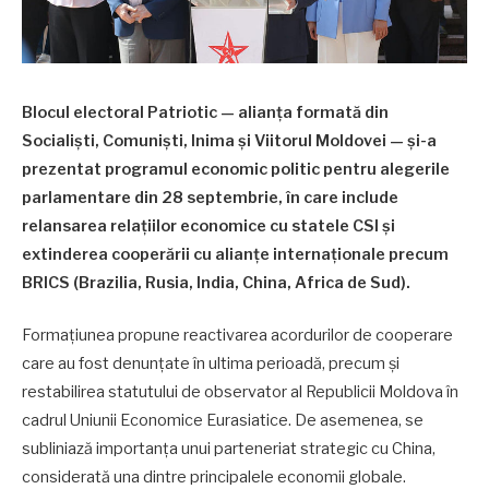
Blocul electoral Patriotic — alianţa formată din
Socialişti, Comunişti, Inima şi Viitorul Moldovei — şi-a
prezentat programul economic politic pentru alegerile
parlamentare din 28 septembrie, în care include
relansarea relaţiilor economice cu statele CSI şi
extinderea cooperării cu alianţe internaţionale precum
BRICS (Brazilia, Rusia, India, China, Africa de Sud).
Formațiunea propune reactivarea acordurilor de cooperare
care au fost denunţate în ultima perioadă, precum şi
restabilirea statutului de observator al Republicii Moldova în
cadrul Uniunii Economice Eurasiatice. De asemenea, se
subliniază importanţa unui parteneriat strategic cu China,
considerată una dintre principalele economii globale.