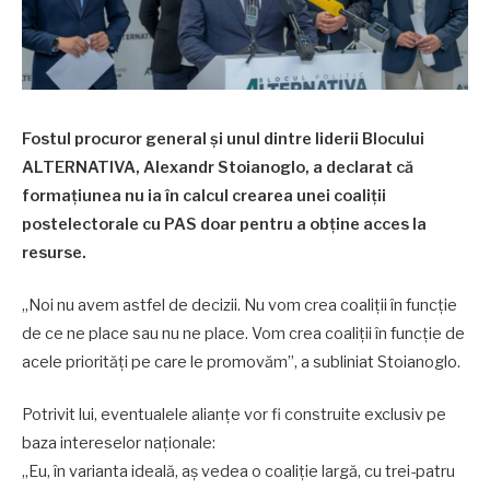
Fostul procuror general și unul dintre liderii Blocului
ALTERNATIVA, Alexandr Stoianoglo, a declarat că
formațiunea nu ia în calcul crearea unei coaliții
postelectorale cu PAS doar pentru a obține acces la
resurse.
„Noi nu avem astfel de decizii. Nu vom crea coaliții în funcție
de ce ne place sau nu ne place. Vom crea coaliții în funcție de
acele priorități pe care le promovăm”, a subliniat Stoianoglo.
Potrivit lui, eventualele alianțe vor fi construite exclusiv pe
baza intereselor naționale:
„Eu, în varianta ideală, aș vedea o coaliție largă, cu trei-patru