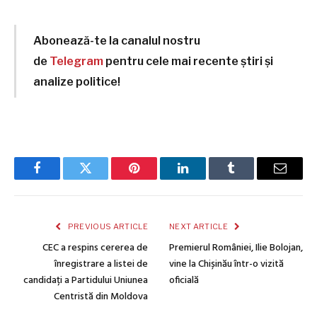
Abonează-te la canalul nostru
de
Telegram
pentru cele mai recente știri și
analize politice!
Facebook
Twitter
Pinterest
LinkedIn
Tumblr
Email
PREVIOUS ARTICLE
NEXT ARTICLE
CEC a respins cererea de
Premierul României, Ilie Bolojan,
înregistrare a listei de
vine la Chișinău într-o vizită
candidați a Partidului Uniunea
oficială
Centristă din Moldova