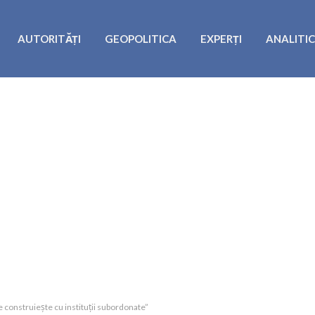
AUTORITĂȚI
GEOPOLITICA
EXPERȚI
ANALITI
 construiește cu instituții subordonate”