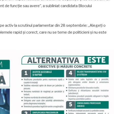
rent de funcție sau avere”, a subliniat candidata Blocului
pe activ la scrutinul parlamentar din 28 septembrie: „Alegeți o
blemele rapid și corect, care nu se teme de politicieni și nu este