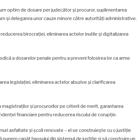
olum optim de dosare per judecător și procuror, suplimentarea
ecum și delegarea unor cauze minore către autorități administrative.
 reducerea birocrației, eliminarea actelor inutile și digitalizarea
odică a dosarelor penale pentru a preveni folosirea lor ca arme
rea legislației, eliminarea actelor abuzive și clarificarea
magistraților și procurorilor pe criterii de merit, garantarea
denței financiare pentru reducerea riscului de corupție.
ri asfaltate și școli renovate – el se construiește cu o justiție
ă punem capăt haosului din sistemul de justiție și să construim un