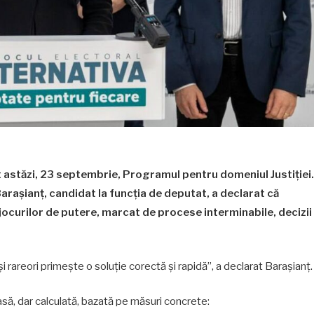
astăzi, 23 septembrie, Programul pentru domeniul Justiției.
arașianț, candidat la funcția de deputat, a declarat că
l jocurilor de putere, marcat de procese interminabile, decizii
și rareori primește o soluție corectă și rapidă”, a declarat Barașianț.
, dar calculată, bazată pe măsuri concrete: