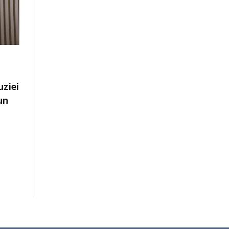
uziei
un