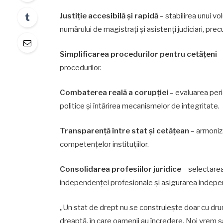
Justiție accesibilă și rapidă
– stabilirea unui v
numărului de magistrați și asistenți judiciari, pr
Simplificarea procedurilor pentru cetățeni
–
procedurilor.
Combaterea reală a corupției
– evaluarea peri
politice și întărirea mecanismelor de integritate.
Transparență între stat și cetățean
– armoniza
competențelor instituțiilor.
Consolidarea profesiilor juridice
– selectarea 
independenței profesionale și asigurarea indepen
„Un stat de drept nu se construiește doar cu drumu
dreaptă, în care oamenii au încredere. Noi vrem s