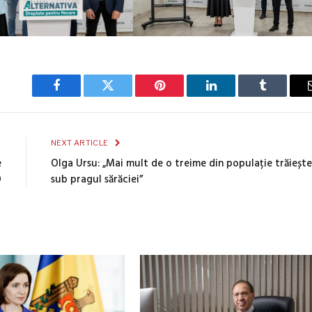
Facebook
Twitter
Pinterest
LinkedIn
Tumblr
E
NEXT ARTICLE
e
Olga Ursu: „Mai mult de o treime din populație trăiește
O
sub pragul sărăciei”