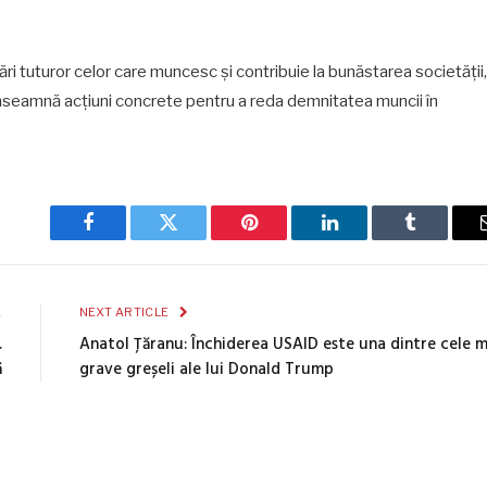
ări tuturor celor care muncesc și contribuie la bunăstarea societății,
 înseamnă acțiuni concrete pentru a reda demnitatea muncii în
Facebook
Twitter
Pinterest
LinkedIn
Tumblr
E
NEXT ARTICLE
.
Anatol Țăranu: Închiderea USAID este una dintre cele m
ă
grave greșeli ale lui Donald Trump