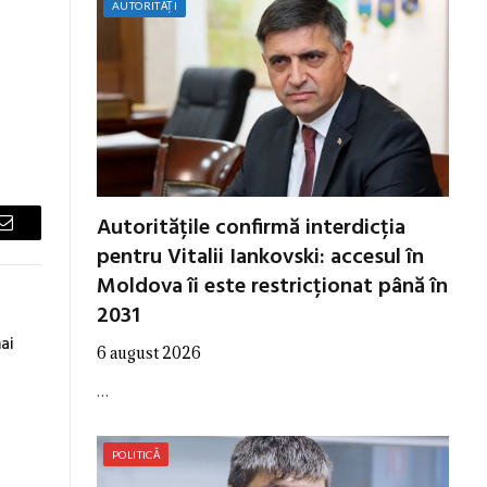
AUTORITĂȚI
Autoritățile confirmă interdicția
Email
pentru Vitalii Iankovski: accesul în
Moldova îi este restricționat până în
2031
ai
6 august 2026
…
POLITICĂ