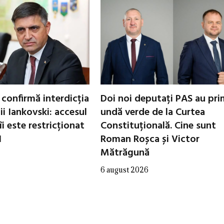
 confirmă interdicția
Doi noi deputați PAS au pri
ii Iankovski: accesul
undă verde de la Curtea
i este restricționat
Constituțională. Cine sunt
1
Roman Roșca și Victor
Mătrăgună
6 august 2026