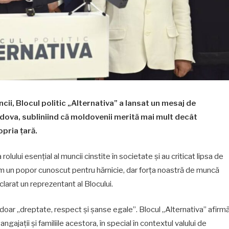
cii, Blocul politic „Alternativa” a lansat un mesaj de
ldova, subliniind că moldovenii merită mai mult decât
opria țară.
olului esențial al muncii cinstite în societate și au criticat lipsa de
ntem un popor cunoscut pentru hărnicie, dar forța noastră de muncă
larat un reprezentant al Blocului.
 ci doar „dreptate, respect și șanse egale”. Blocul „Alternativa” afirm
ngajații și familiile acestora, în special în contextul valului de