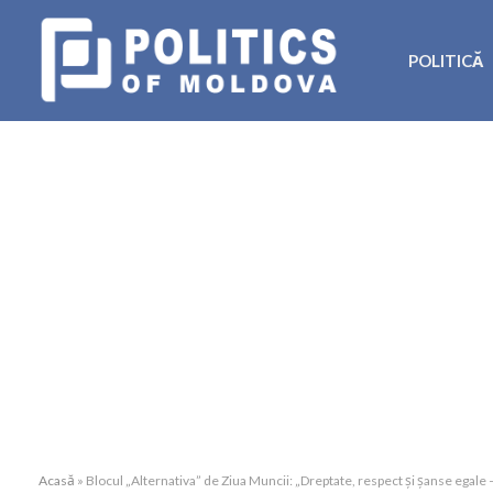
POLITICĂ
Acasă
»
Blocul „Alternativa” de Ziua Muncii: „Dreptate, respect și șanse egale –