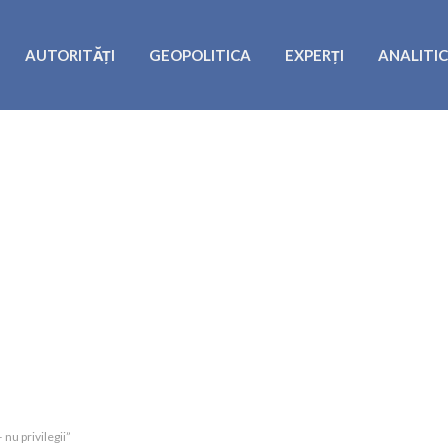
AUTORITĂȚI
GEOPOLITICA
EXPERȚI
ANALITI
 nu privilegii”