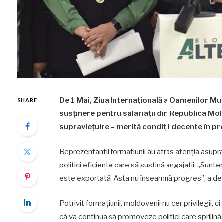
De 1 Mai, Ziua Internațională a Oamenilor Mun
SHARE
susținere pentru salariații din Republica Mo
supraviețuire – merită condiții decente în pr
Reprezentanții formațiunii au atras atenția asupra r
politici eficiente care să susțină angajații. „Su
este exportată. Asta nu înseamnă progres”, a dec
Potrivit formațiunii, moldovenii nu cer privilegii,
că va continua să promoveze politici care sprijină a