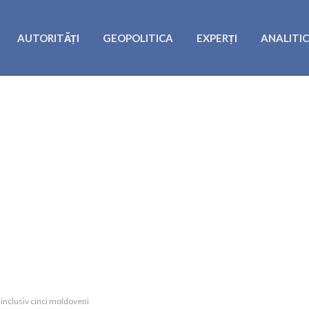
AUTORITĂȚI
GEOPOLITICA
EXPERȚI
ANALITI
, inclusiv cinci moldoveni