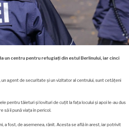
a un centru pentru refugiaţi din estul Berlinului, iar cinci
ţi, un agent de securitate şi un vizitator al centrului, sunt cetăţeni
 pentru tăieturi şi lovituri de cuţit la faţa locului şi apoi le-au dus
e să îi pună viaţa în pericol.
, a fost, de asemenea, rănit. Acesta se află în arest, iar potrivit