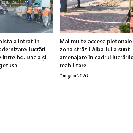
ista a intrat în
Mai multe accese pietonale
dernizare: lucrări
zona străzii Alba-Iulia sunt
între bd. Dacia și
amenajate în cadrul lucrăril
egetusa
reabilitare
7 august 2026