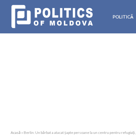
POLITICĂ
Acasă
»
Berlin: Un bărbat a atacat șapte persoane la un centru pentru refugiați