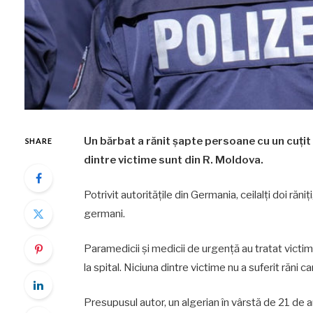
Un bărbat a rănit şapte persoane cu un cuţit l
SHARE
dintre victime sunt din R. Moldova.
Potrivit autoritățile din Germania, ceilalţi doi răni
germani.
Paramedicii şi medicii de urgenţă au tratat victimele
la spital. Niciuna dintre victime nu a suferit răni car
Presupusul autor, un algerian în vârstă de 21 de ani