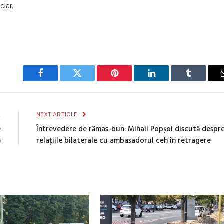
clar.
Facebook
Twitter
Pinterest
LinkedIn
Tumblr
E
NEXT ARTICLE
e
Întrevedere de rămas-bun: Mihail Popșoi discută despr
)
relațiile bilaterale cu ambasadorul ceh în retragere