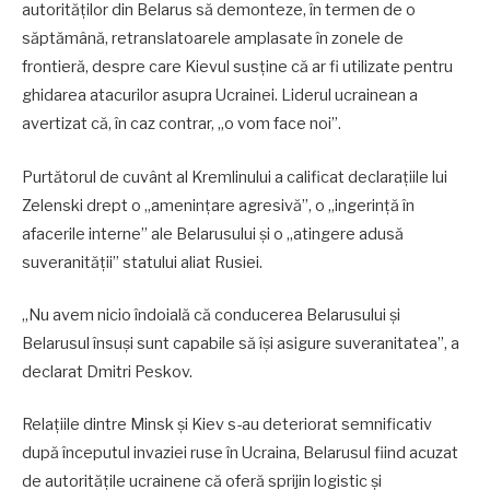
autorităților din Belarus să demonteze, în termen de o
săptămână, retranslatoarele amplasate în zonele de
frontieră, despre care Kievul susține că ar fi utilizate pentru
ghidarea atacurilor asupra Ucrainei. Liderul ucrainean a
avertizat că, în caz contrar, „o vom face noi”.
Purtătorul de cuvânt al Kremlinului a calificat declarațiile lui
Zelenski drept o „amenințare agresivă”, o „ingerință în
afacerile interne” ale Belarusului și o „atingere adusă
suveranității” statului aliat Rusiei.
„Nu avem nicio îndoială că conducerea Belarusului și
Belarusul însuși sunt capabile să își asigure suveranitatea”, a
declarat Dmitri Peskov.
Relațiile dintre Minsk și Kiev s-au deteriorat semnificativ
după începutul invaziei ruse în Ucraina, Belarusul fiind acuzat
de autoritățile ucrainene că oferă sprijin logistic și