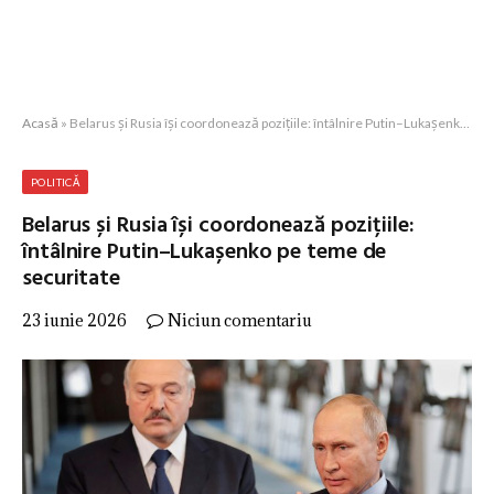
Acasă
»
Belarus și Rusia își coordonează pozițiile: întâlnire Putin–Lukașenko pe teme de securitate
POLITICĂ
Belarus și Rusia își coordonează pozițiile:
întâlnire Putin–Lukașenko pe teme de
securitate
23 iunie 2026
Niciun comentariu