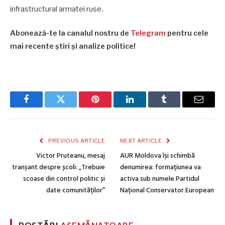
infrastructural armatei ruse.
Abonează-te la canalul nostru de
Telegram
pentru cele
mai recente știri și analize politice!
Facebook
Twitter
Pinterest
LinkedIn
Tumblr
Email
PREVIOUS ARTICLE
NEXT ARTICLE
Victor Pruteanu, mesaj
AUR Moldova își schimbă
tranșant despre școli: „Trebuie
denumirea: formațiunea va
scoase din control politic și
activa sub numele Partidul
date comunităților”
Național Conservator European