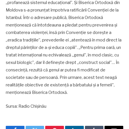
„profanează sistemul educațional”. Și Biserica Ortodoxă din
Moldova s-a pronunțat împotriva ratificării Convenției de la
Istanbul. Într-o adresare publică, Biserica Ortodoxă
menționează că întotdeauna a pledat pentru prevenirea și
combaterea violenței, însă prin Convenție se dorește a
„eradica tradițiile”, prevederile ei „atentează în mod direct la
dreptul părinților de a-și educa copiii”. „Pentru prima oară, un
tratat internațional nu echivalează „genul”, în mod clasic, cu
sexul biologic”, dar îl definește drept „construct social”… În
consecință, rezultă că genul ar putea fi modificat de
societate sau de persoană. Prin urmare, acest text neagă
realitățile obiective de existență a bărbatului și a femeii”,
menționează Biserica Ortodoxă.
Sursa: Radio Chișinău