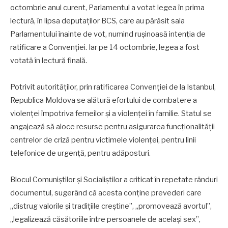
octombrie anul curent, Parlamentul a votat legea în prima
lectură, în lipsa deputaților BCS, care au părăsit sala
Parlamentului înainte de vot, numind rușinoasă intenția de
ratificare a Convenției. Iar pe 14 octombrie, legea a fost
votată în lectură finală.
Potrivit autorităților, prin ratificarea Convenției de la Istanbul,
Republica Moldova se alătură efortului de combatere a
violenței împotriva femeilor și a violenței în familie. Statul se
angajează să aloce resurse pentru asigurarea funcționalității
centrelor de criză pentru victimele violenței, pentru linii
telefonice de urgență, pentru adăposturi.
Blocul Comuniștilor și Socialiștilor a criticat în repetate rânduri
documentul, sugerând că acesta conține prevederi care
„distrug valorile și tradițiile creștine”, „promovează avortul”,
„legalizează căsătoriile între persoanele de același sex”,