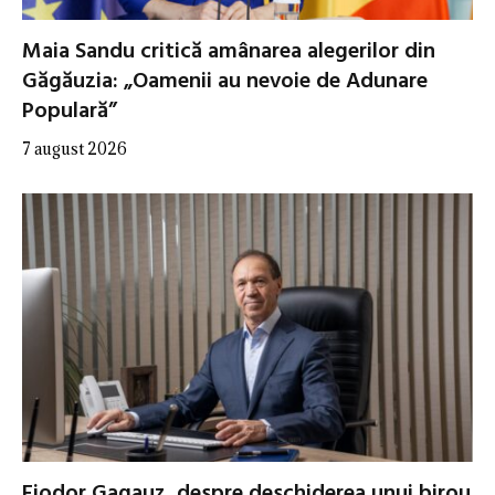
Maia Sandu critică amânarea alegerilor din
Găgăuzia: „Oamenii au nevoie de Adunare
Populară”
7 august 2026
Fiodor Gagauz, despre deschiderea unui birou