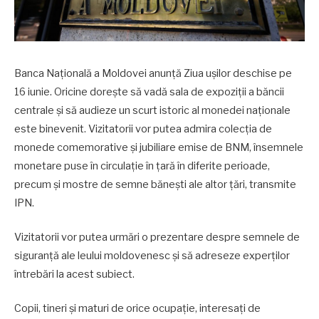
Banca Națională a Moldovei anunță Ziua ușilor deschise pe
16 iunie. Oricine dorește să vadă sala de expoziții a băncii
centrale și să audieze un scurt istoric al monedei naționale
este binevenit. Vizitatorii vor putea admira colecția de
monede comemorative și jubiliare emise de BNM, însemnele
monetare puse în circulație în țară în diferite perioade,
precum și mostre de semne bănești ale altor țări, transmite
IPN.
Vizitatorii vor putea urmări o prezentare despre semnele de
siguranță ale leului moldovenesc și să adreseze experților
întrebări la acest subiect.
Copii, tineri și maturi de orice ocupație, interesați de