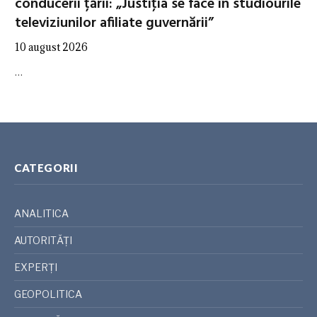
conducerii țării: „Justiţia se face în studiourile
televiziunilor afiliate guvernării”
10 august 2026
…
CATEGORII
ANALITICA
AUTORITĂȚI
EXPERȚI
GEOPOLITICA