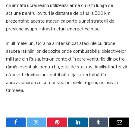
că armata ucraineană utilizează arme cu rază lungă de
acțiune pentru lovituri la distanțe de până la 500 km,
prezentând aceste atacuri ca parte a unei strategii de
presiune asupra infrastructurii energetice ruse.
În ultimele luni, Ucraina a intensificat atacurile cu drone
asupra rafinăriilor, depozitelor de combustibil și obiectivelor
militare din Rusia, într-un context în care veniturile din petrol
rămân esențiale pentru bugetul de stat rus. Analiștii notează
că aceste lovituri au contribuit deja la perturbări în
aprovizionarea cu combustibil în unele regiuni, inclusiv în
Crimeea.
Facebook
Twitter
Pinterest
LinkedIn
Tumblr
Email