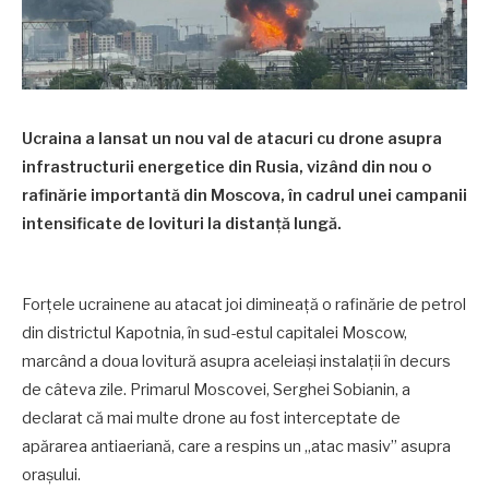
Ucraina a lansat un nou val de atacuri cu drone asupra
infrastructurii energetice din Rusia, vizând din nou o
rafinărie importantă din Moscova, în cadrul unei campanii
intensificate de lovituri la distanță lungă.
Forțele ucrainene au atacat joi dimineață o rafinărie de petrol
din districtul Kapotnia, în sud-estul capitalei Moscow,
marcând a doua lovitură asupra aceleiași instalații în decurs
de câteva zile. Primarul Moscovei, Serghei Sobianin, a
declarat că mai multe drone au fost interceptate de
apărarea antiaeriană, care a respins un „atac masiv” asupra
orașului.