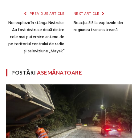
PREVIOUS ARTICLE
NEXT ARTICLE
Noi explozii în stânga Nistrului:
Reacția SIS la exploziile din
Au fost distruse două dintre
regiunea transnistreană
cele mai puternice antene de
pe teritoriul centrului de radio
și televiziune „Mayak”
POSTĂRI
ASEMĂNATOARE