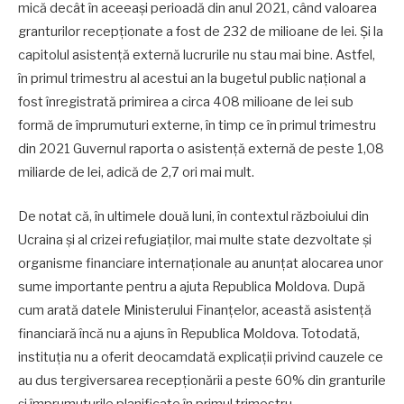
mică decât în aceeași perioadă din anul 2021, când valoarea
granturilor recepționate a fost de 232 de milioane de lei. Și la
capitolul asistență externă lucrurile nu stau mai bine. Astfel,
în primul trimestru al acestui an la bugetul public național a
fost înregistrată primirea a circa 408 milioane de lei sub
formă de împrumuturi externe, în timp ce în primul trimestru
din 2021 Guvernul raporta o asistență externă de peste 1,08
miliarde de lei, adică de 2,7 ori mai mult.
De notat că, în ultimele două luni, în contextul războiului din
Ucraina și al crizei refugiaților, mai multe state dezvoltate și
organisme financiare internaționale au anunțat alocarea unor
sume importante pentru a ajuta Republica Moldova. După
cum arată datele Ministerului Finanțelor, această asistență
financiară încă nu a ajuns în Republica Moldova. Totodată,
instituția nu a oferit deocamdată explicații privind cauzele ce
au dus tergiversarea recepționării a peste 60% din granturile
și împrumuturile planificate în primul trimestru.