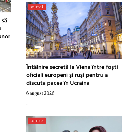
POLITICĂ
 să
a
unor
Întâlnire secretă la Viena între foști
oficiali europeni și ruși pentru a
discuta pacea în Ucraina
6 august 2026
…
POLITICĂ