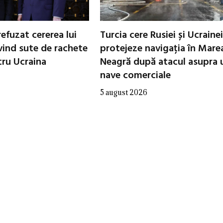
refuzat cererea lui
Turcia cere Rusiei și Ucrainei
vind sute de rachete
protejeze navigația în Mare
tru Ucraina
Neagră după atacul asupra 
nave comerciale
5 august 2026