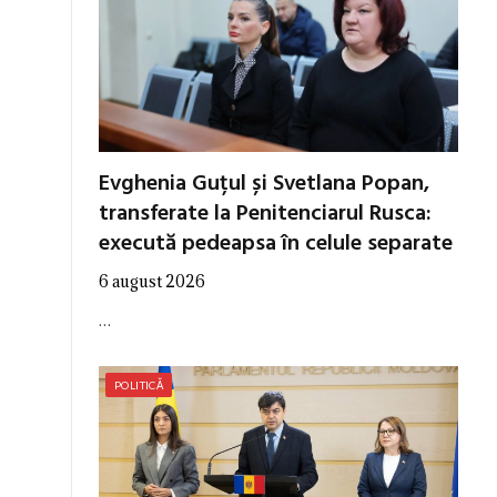
Evghenia Guțul și Svetlana Popan,
transferate la Penitenciarul Rusca:
execută pedeapsa în celule separate
6 august 2026
…
POLITICĂ