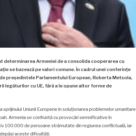
at determinarea Armeniei de a consolida cooperarea cu
ație se bazează pe valori comune. În cadrul unei conferințe
i de președintele Parlamentului European, Roberta Metsola,
i legăturilor cu UE, fără a le opune altor forme de
 sprijinului Uniunii Europene în soluționarea problemelor umanitare
bah. Armenia se confruntă cu provocări semnificative în
tiv 100.000 de persoane strămutate din regiunea conflictuală, iar
depăși aceste dificultăți.