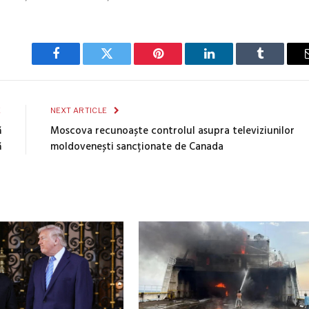
Facebook
Twitter
Pinterest
LinkedIn
Tumblr
E
NEXT ARTICLE
ă
Moscova recunoaște controlul asupra televiziunilor
ă
moldovenești sancționate de Canada