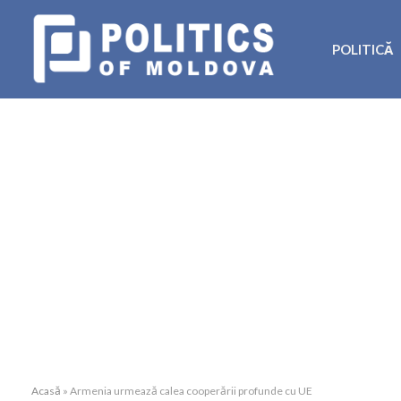
POLITICĂ
Acasă
»
Armenia urmează calea cooperării profunde cu UE