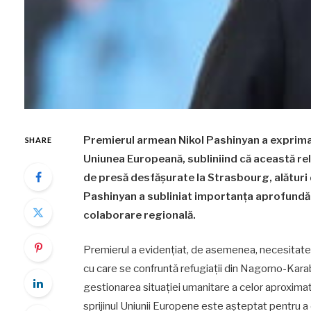
Premierul armean Nikol Pashinyan a exprim
SHARE
Uniunea Europeană, subliniind că această rel
de presă desfășurate la Strasbourg, alătur
Pashinyan a subliniat importanța aprofundări
colaborare regională.
Premierul a evidențiat, de asemenea, necesitatea
cu care se confruntă refugiații din Nagorno-Kara
gestionarea situației umanitare a celor aproxima
sprijinul Uniunii Europene este așteptat pentru a 