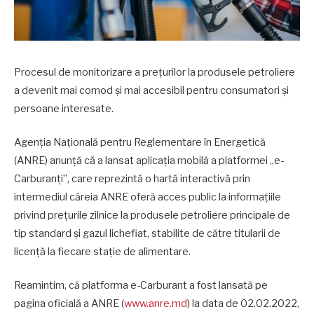
Procesul de monitorizare a prețurilor la produsele petroliere
a devenit mai comod și mai accesibil pentru consumatori și
persoane interesate.
Agenția Națională pentru Reglementare în Energetică
(ANRE) anunță că a lansat aplicația mobilă a platformei „e-
Carburanți”, care reprezintă o hartă interactivă prin
intermediul căreia ANRE oferă acces public la informațiile
privind prețurile zilnice la produsele petroliere principale de
tip standard și gazul lichefiat, stabilite de către titularii de
licență la fiecare stație de alimentare.
Reamintim, c
ă platforma e-Carburant a fost lansată pe
pagina oficială a ANRE (
www.anre.md
) la data de 02.02.2022,