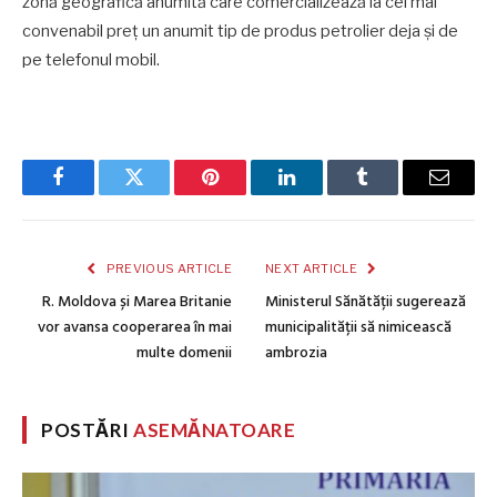
zonă geografică anumită care comercializează la cel mai
convenabil preț un anumit tip de produs petrolier deja și de
pe telefonul mobil.
Facebook
Twitter
Pinterest
LinkedIn
Tumblr
Email
PREVIOUS ARTICLE
NEXT ARTICLE
R. Moldova și Marea Britanie
Ministerul Sănătății sugerează
vor avansa cooperarea în mai
municipalității să nimicească
multe domenii
ambrozia
POSTĂRI
ASEMĂNATOARE