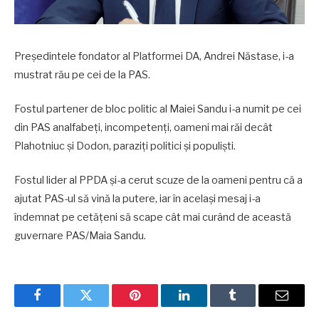
Preşedintele fondator al Platformei DA, Andrei Năstase, i-a
mustrat rău pe cei de la PAS.
Fostul partener de bloc politic al Maiei Sandu i-a numit pe cei
din PAS analfabeți, incompetenți, oameni mai răi decât
Plahotniuc și Dodon, paraziți politici și populiști.
Fostul lider al PPDA și-a cerut scuze de la oameni pentru că a
ajutat PAS-ul să vină la putere, iar în același mesaj i-a
îndemnat pe cetățeni să scape cât mai curând de această
guvernare PAS/Maia Sandu.
Facebook
Twitter
Pinterest
LinkedIn
Tumblr
Email