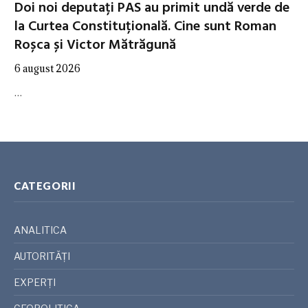
Doi noi deputați PAS au primit undă verde de
la Curtea Constituțională. Cine sunt Roman
Roșca și Victor Mătrăgună
6 august 2026
…
CATEGORII
ANALITICA
AUTORITĂȚI
EXPERȚI