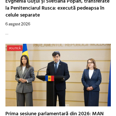
Evghenia Guțul și Svetlana Popan, transferate
la Penitenciarul Rusca: execută pedeapsa în
celule separate
6 august 2026
…
POLITICĂ
Prima sesiune parlamentară din 2026: MAN