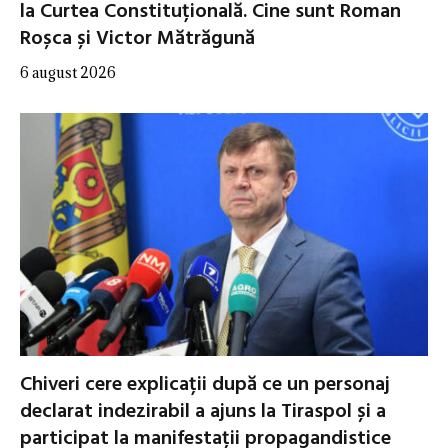
la Curtea Constituțională. Cine sunt Roman
Roșca și Victor Mătrăgună
6 august 2026
Chiveri cere explicații după ce un personaj
declarat indezirabil a ajuns la Tiraspol și a
participat la manifestații propagandistice