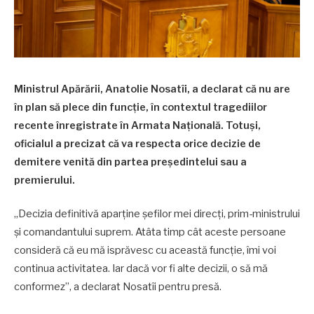
Ministrul Apărării, Anatolie Nosatîi, a declarat că nu are
în plan să plece din funcție, în contextul tragediilor
recente înregistrate în Armata Națională. Totuși,
oficialul a precizat că va respecta orice decizie de
demitere venită din partea președintelui sau a
premierului.
„Decizia definitivă aparține șefilor mei direcți, prim-ministrului
și comandantului suprem. Atâta timp cât aceste persoane
consideră că eu mă isprăvesc cu această funcție, îmi voi
continua activitatea. Iar dacă vor fi alte decizii, o să mă
conformez”, a declarat Nosatîi pentru presă.