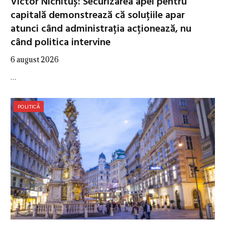
Victor Nichituș: Securizarea apei pentru
capitală demonstrează că soluțiile apar
atunci când administrația acționează, nu
când politica intervine
6 august 2026
…
POLITICĂ