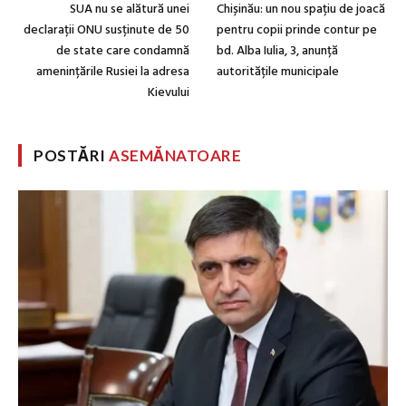
SUA nu se alătură unei
Chișinău: un nou spațiu de joacă
declarații ONU susținute de 50
pentru copii prinde contur pe
de state care condamnă
bd. Alba Iulia, 3, anunță
amenințările Rusiei la adresa
autoritățile municipale
Kievului
POSTĂRI
ASEMĂNATOARE