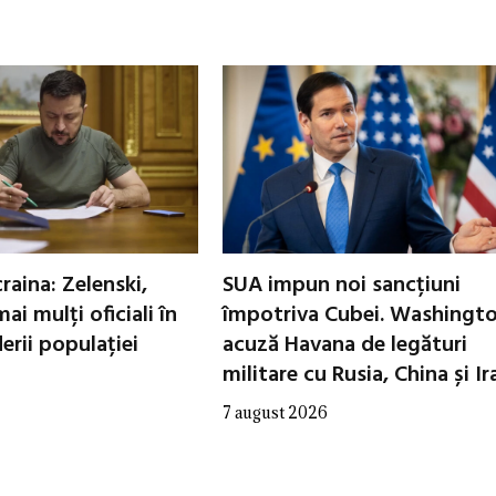
raina: Zelenski,
SUA impun noi sancțiuni
ai mulți oficiali în
împotriva Cubei. Washingt
erii populației
acuză Havana de legături
militare cu Rusia, China și Ir
7 august 2026