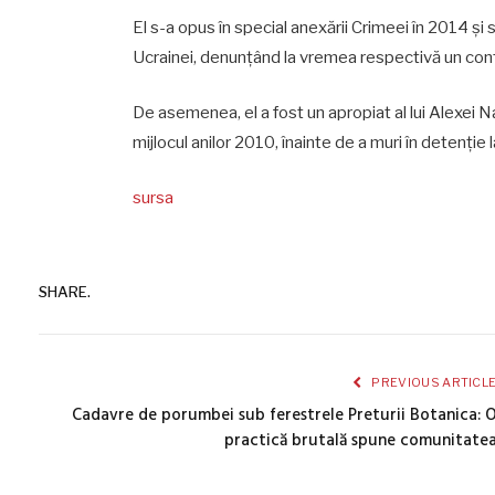
El s-a opus în special anexării Crimeei în 2014 și s
Ucrainei, denunțând la vremea respectivă un conf
De asemenea, el a fost un apropiat al lui Alexei Nav
mijlocul anilor 2010, înainte de a muri în detenție 
sursa
SHARE.
PREVIOUS ARTICL
Cadavre de porumbei sub ferestrele Preturii Botanica: 
practică brutală spune comunitate