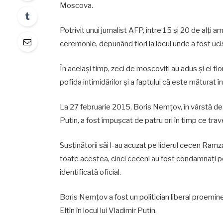
Moscova.
Potrivit unui jurnalist AFP, între 15 și 20 de alți a
ceremonie, depunând flori la locul unde a fost ucis o
În același timp, zeci de moscoviți au adus și ei flo
pofida intimidărilor și a faptului că este măturat 
La 27 februarie 2015, Boris Nemțov, în vârstă de 5
Putin, a fost împușcat de patru ori în timp ce tra
Susținătorii săi l-au acuzat pe liderul cecen Ramza
toate acestea, cinci ceceni au fost condamnați p
identificată oficial.
Boris Nemțov a fost un politician liberal proemine
Elțîn în locul lui Vladimir Putin.