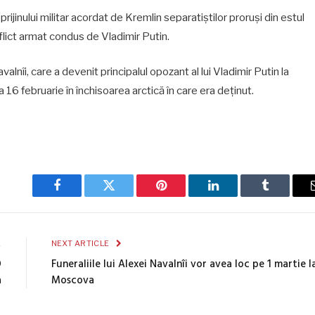
prijinului militar acordat de Kremlin separatiștilor proruși din estul
lict armat condus de Vladimir Putin.
alnîi, care a devenit principalul opozant al lui Vladimir Putin la
la 16 februarie în închisoarea arctică în care era deținut.
Facebook
Twitter
Pinterest
LinkedIn
Tumblr
E
NEXT ARTICLE
O
Funeraliile lui Alexei Navalnîi vor avea loc pe 1 martie l
a
Moscova