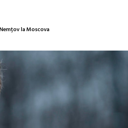
s Nemțov la Moscova