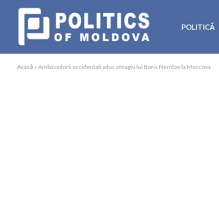
POLITICĂ
Acasă
»
Ambasadorii occidentali aduc omagiu lui Boris Nemțov la Moscova