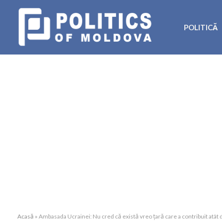
POLITICĂ
Acasă
»
Ambasada Ucrainei: Nu cred că există vreo țară care a contribuit atât 