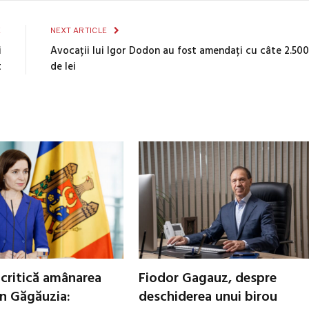
E
NEXT ARTICLE
i
Avocații lui Igor Dodon au fost amendați cu câte 2.500
t
de lei
critică amânarea
Fiodor Gagauz, despre
in Găgăuzia:
deschiderea unui birou