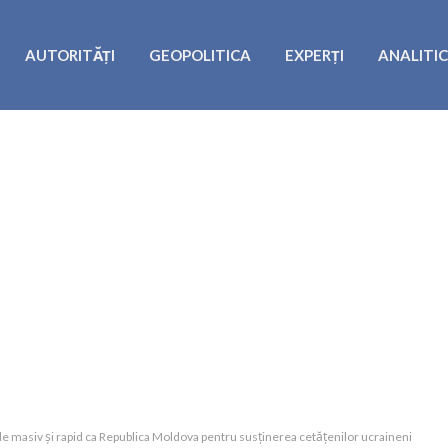
AUTORITĂȚI
GEOPOLITICA
EXPERȚI
ANALITI
de masiv și rapid ca Republica Moldova pentru susținerea cetățenilor ucraineni