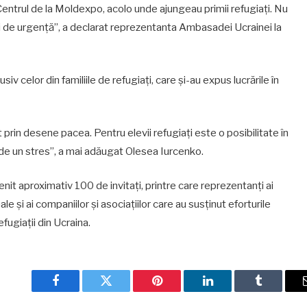
s Centrul de la Moldexpo, acolo unde ajungeau primii refugiați. Nu
și de urgență”, a declarat reprezentanta Ambasadei Ucrainei la
usiv celor din familiile de refugiați, care și-au expus lucrările în
 prin desene pacea. Pentru elevii refugiați este o posibilitate în
 de un stres”, a mai adăugat Olesea Iurcenko.
nit aproximativ 100 de invitați, printre care reprezentanți ai
ale și ai companiilor și asociațiilor care au susținut eforturile
fugiații din Ucraina.
Facebook
Twitter
Pinterest
LinkedIn
Tumblr