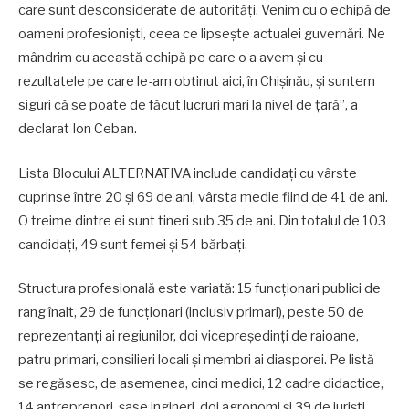
care sunt desconsiderate de autorități. Venim cu o echipă de
oameni profesioniști, ceea ce lipsește actualei guvernări. Ne
mândrim cu această echipă pe care o a avem și cu
rezultatele pe care le-am obținut aici, în Chișinău, și suntem
siguri că se poate de făcut lucruri mari la nivel de țară”, a
declarat Ion Ceban.
Lista Blocului ALTERNATIVA include candidați cu vârste
cuprinse între 20 și 69 de ani, vârsta medie fiind de 41 de ani.
O treime dintre ei sunt tineri sub 35 de ani. Din totalul de 103
candidați, 49 sunt femei și 54 bărbați.
Structura profesională este variată: 15 funcționari publici de
rang înalt, 29 de funcționari (inclusiv primari), peste 50 de
reprezentanți ai regiunilor, doi vicepreședinți de raioane,
patru primari, consilieri locali și membri ai diasporei. Pe listă
se regăsesc, de asemenea, cinci medici, 12 cadre didactice,
14 antreprenori, șase ingineri, doi agronomi și 39 de juriști.