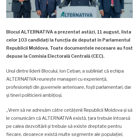
Blocul ALTERNATIVA a prezentat astăzi, 11 august, lista
celor 103 candidați la funcția de deputat în Parlamentul
Republicii Moldova. Toate documentele necesare au fost
depuse la Comisia Electorală Centrală (CEC).
Unul dintre liderii Blocului, Ion Ceban, a subliniat că echipa
ALTERNATIVA reunește manageri cu experiență,
profesioniști din guvernele anterioare, foști parlamentari, dar
și tineri politicieni ambițioși.
„Vrem să ne adresăm către cetățenii Republicii Moldova și să
le comunicăm că ALTERNATIVA există, țara trebuie întoarsă
pe calea dezvoltării și trebuie să existe dreptate pentru
fiecare, deoarece există multe segmente ale populației,