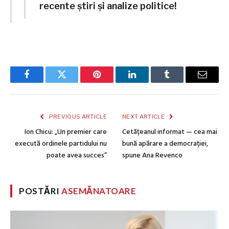
recente știri și analize politice!
Facebook
Twitter
Pinterest
LinkedIn
Tumblr
Email
PREVIOUS ARTICLE
NEXT ARTICLE
Ion Chicu: „Un premier care
Cetățeanul informat — cea mai
execută ordinele partidului nu
bună apărare a democrației,
poate avea succes”
spune Ana Revenco
POSTĂRI
ASEMĂNATOARE