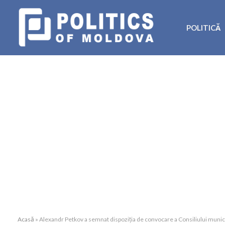
POLITICĂ
Acasă
»
Alexandr Petkov a semnat dispoziția de convocare a Consiliului munici