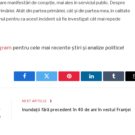
are manifestări de corupție, mai ales în serviciul public. Despre
măriei. Atât din partea primăriei, cât și din partea mea, în calitate
jinul pentru ca acest incident să fie investigat cât mai repede
egram
pentru cele mai recente știri și analize politice!
Facebook
Twitter
Pinterest
LinkedIn
Tumblr
E
NEXT ARTICLE
r
Inundații fără precedent în 40 de ani în vestul Franței
e