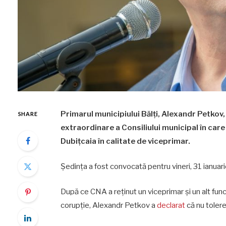
Primarul municipiului Bălți, Alexandr Petkov,
SHARE
extraordinare a Consiliului municipal în car
Dubițcaia în calitate de viceprimar.
Ședința a fost convocată pentru vineri, 31 ianuar
După ce CNA a reținut un viceprimar și un alt funcți
corupție, Alexandr Petkov a
declarat
că nu tolere