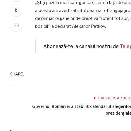
„Știți poziția mea categorică și fermă față de oric
aceasta am avertizat întotdeauna toți angajații pri
de primar, organelor de drept va fi oferit tot spri
posibil”, a declarat Alexandr Petkov.
Abonează-te la canalul nostru de
Tel
SHARE.
PREVIOUS ARTICL
Guvernul României a stabilit calendarul alegerilo
prezidențial