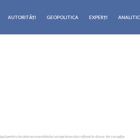
AUTORITĂȚI
GEOPOLITICA
EXPERȚI
ANALITI
pal pentru încetarea mandatului viceprimarului reținut în dosar de corupție