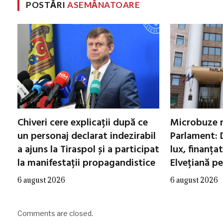
POSTĂRI
ASEMĂNATOARE
Chiveri cere explicații după ce
Microbuze 
un personaj declarat indezirabil
Parlament: 
a ajuns la Tiraspol și a participat
lux, finanța
la manifestații propagandistice
Elvețiană p
6 august 2026
6 august 2026
Comments are closed.