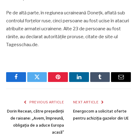
Pe de altă parte, în regiunea ucraineană Donețk, aflată sub
controlul forțelor ruse, cinci persoane au fost ucise în atacuri
atribuite armatei ucrainene. Alte 23 de persoane au fost
rănite, au declarat autoritățile proruse, citate de site-ul
Tagesschau.de.
Facebook
Twitter
Pinterest
LinkedIn
Tumblr
Email
PREVIOUS ARTICLE
NEXT ARTICLE
Dorin Recean, către președinții
Energocom a solicitat oferte
de raioane: „Avem, împreună,
pentru achiziția gazelor din UE
obligația de a aduce Europa
acasă”