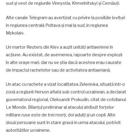
sud și vest de regiunile Vinnystia, Khmelnitskyi și Cernăuți.
Alte canale Telegram au avertizat cu privire la posibile lovituri
în regiunea centrală Poltava și mai la sud, în regiunea
Mykolaiv.
Un martor Reuters din Kiev a auzit unități antiaeriene în
acțiune. Au existat, de asemenea, rapoarte despre explozii
în alte orașe mari, dar nu se știa dacă acestea erau cauzate
de impactul rachetelor sau de activitatea antiaeriană.
Un atac cu rachete a vizat localitatea Zelenivka, situată într-o
zonă a regiunii Herson aflată sub control ucrainean, a declarat
guvernatorul regional, Oleksandr Prokudin, citat de cotidianul
Le Monde. Bilanțul preliminar al atacului atribuit forțelor
militare ruse este de trei morți, doi adulți și un copil. Alte
două persoane sunt în stare gravă în urma atacului, potrivit
autorităților ucrainene.