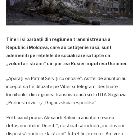
Tinerii și bărbații din regiunea transnistreană a
Republicii Moldova, care au cetățenie rusă, sunt
ademeniți pe rețelele de socializare să lupte ca
„voluntari străini” din partea Rusiei împotriva Ucrainei.
„Apărați-vă Patria! Serviți cu onoare”. Astfel de anunțuri au
început să fie difuzate pe Viber și Telegram, destinate
locuitorilor din regiunea transnistreană și din UTA Găgăuzia –
„Pridnestrovie” și „Gagauzskaia respublika”.
Politicianul prorus Alexandr Kalinin a anunțat crearea
detașamentului „Dnestr”, destinat să includă „moldoveni
dispuși să participe la război”. Întrebări precum „Am vreo