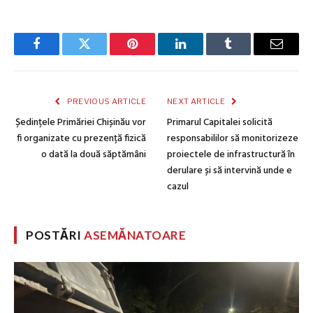
Facebook
Twitter
Pinterest
LinkedIn
Tumblr
Email
PREVIOUS ARTICLE
NEXT ARTICLE
Ședințele Primăriei Chișinău vor
Primarul Capitalei solicită
fi organizate cu prezență fizică
responsabililor să monitorizeze
o dată la două săptămâni
proiectele de infrastructură în
derulare și să intervină unde e
cazul
POSTĂRI
ASEMĂNATOARE