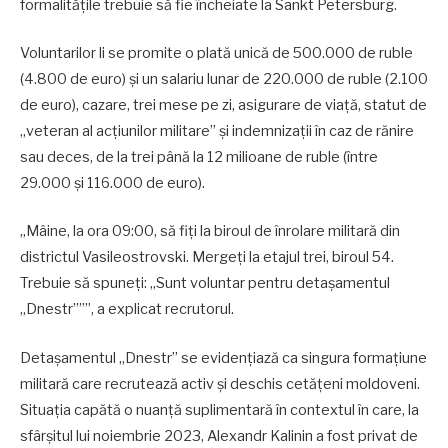
formalitățile trebuie să fie încheiate la Sankt Petersburg.
Voluntarilor li se promite o plată unică de 500.000 de ruble
(4.800 de euro) și un salariu lunar de 220.000 de ruble (2.100
de euro), cazare, trei mese pe zi, asigurare de viață, statut de
„veteran al acțiunilor militare” și indemnizații în caz de rănire
sau deces, de la trei până la 12 milioane de ruble (între
29.000 și 116.000 de euro).
„Mâine, la ora 09:00, să fiți la biroul de înrolare militară din
districtul Vasileostrovski. Mergeți la etajul trei, biroul 54.
Trebuie să spuneți: „Sunt voluntar pentru detașamentul
„Dnestr”””, a explicat recrutorul.
Detașamentul „Dnestr” se evidențiază ca singura formațiune
militară care recrutează activ și deschis cetățeni moldoveni.
Situația capătă o nuanță suplimentară în contextul în care, la
sfârșitul lui noiembrie 2023, Alexandr Kalinin a fost privat de