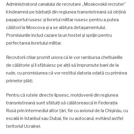
Administratorul canalului de recrutare „Moskovskii recruter”
îi îndeamnă pe bărbații din regiunea transnistreană să obțină
pașaportul rusesc și livretul militar rusesc pentru a putea
călători la Moscova și a se alătura detașamentului.
Promisiunile includ cazare la un hostel și sprijin pentru
perfectarea livretului militar.
Recrutorii chiar promit unora că le vor rambursa cheltuielile
de călătorie și îi sfătuiesc pe alții să împrumute bani de la
rude, cu promisiunea că vor restitui datoria odată cu primirea
primelor plăți.
Pentru că rutele directe lipsesc, moldovenii din regiunea
transnistreană sunt sfătuiți să călătorească în Federația
Rusă prin intermediul altor țări, fie cu avionul de la Chișinău, cu
escală în Istanbul sau Dubai, fie cu autocarul, evitând astfel
teritoriul Ucrainei.