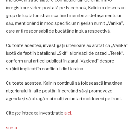
înregistrare video postată pe Facebook, Kalinin a descris un
grup de luptători străini ca fiind membri ai detașamentului
său, menționând în mod specific un nigerian numit „Vanika”,
care ar fi responsabil de bucătărie în ziua respectivă.
Cu toate acestea, investigații ulterioare au arătat că „Vanika”
luptă de fapt în batalionul „Skif” al brigăzii de cazaci „Terek”,
conform unui articol publicat în ziarul „Vzglead” despre
străinii implicați în conflictul din Ucraina.
Cu toate acestea, Kalinin continuă să folosească imaginea
nigerianului în alte postări, încercând să-și promoveze
agenda și să atragă mai mulți voluntari moldoveni pe front.
Citește întreaga investigație
aici.
sursa