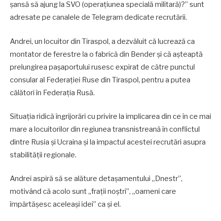
șansă să ajung la SVO (operațiunea specială militară)?” sunt
adresate pe canalele de Telegram dedicate recrutării.
Andrei, un locuitor din Tiraspol, a dezvăluit că lucrează ca
montator de ferestre la o fabrică din Bender și că așteaptă
prelungirea pașaportului rusesc expirat de către punctul
consular al Federației Ruse din Tiraspol, pentru a putea
călători în Federația Rusă.
Situația ridică îngrijorări cu privire la implicarea din ce în ce mai
mare a locuitorilor din regiunea transnistreană în conflictul
dintre Rusia și Ucraina și la impactul acestei recrutări asupra
stabilității regionale.
Andrei aspiră să se alăture detașamentului „Dnestr”,
motivând că acolo sunt „frații noștri”, „oameni care
împărtășesc aceleași idei” ca și el.