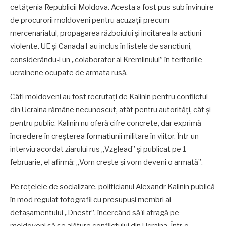
cetățenia Republicii Moldova. Acesta a fost pus sub învinuire
de procurorii moldoveni pentru acuzații precum
mercenariatul, propagarea războiului și incitarea la acțiuni
violente. UE și Canada l-au inclus în listele de sancțiuni,
considerându-l un „colaborator al Kremlinului” în teritoriile
ucrainene ocupate de armata rusă.
Câți moldoveni au fost recrutați de Kalinin pentru conflictul
din Ucraina rămâne necunoscut, atât pentru autorități, cât și
pentru public. Kalinin nu oferă cifre concrete, dar exprimă
încredere în creșterea formațiunii militare în viitor. Într-un
interviu acordat ziarului rus „Vzglead” și publicat pe 1
februarie, el afirmă: „Vom crește și vom deveni o armată”.
Pe rețelele de socializare, politicianul Alexandr Kalinin publică
în mod regulat fotografii cu presupuși membri ai
detașamentului „Dnestr”, încercând să îi atragă pe
moldoveni să se alăture conflictului din Ucraina. Într-o