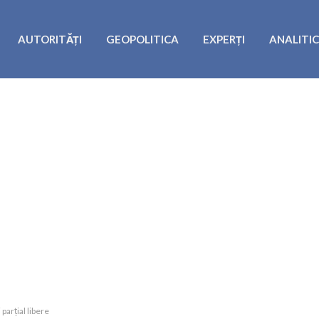
AUTORITĂȚI
GEOPOLITICA
EXPERȚI
ANALITI
parțial libere