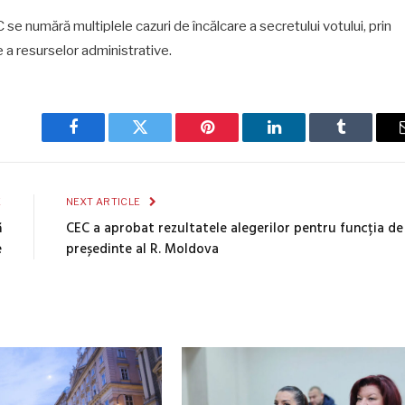
se numără multiplele cazuri de încălcare a secretului votului, prin
re a resurselor administrative.
Facebook
Twitter
Pinterest
LinkedIn
Tumblr
E
NEXT ARTICLE
ă
CEC a aprobat rezultatele alegerilor pentru funcția de
e
președinte al R. Moldova