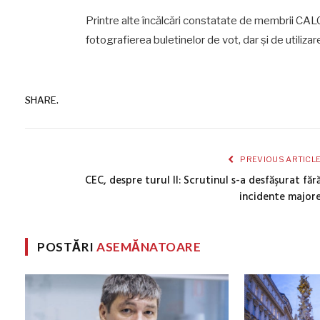
Printre alte încălcări constatate de membrii CALC 
fotografierea buletinelor de vot, dar și de utiliza
SHARE.
PREVIOUS ARTICL
CEC, despre turul II: Scrutinul s-a desfăşurat făr
incidente major
POSTĂRI
ASEMĂNATOARE