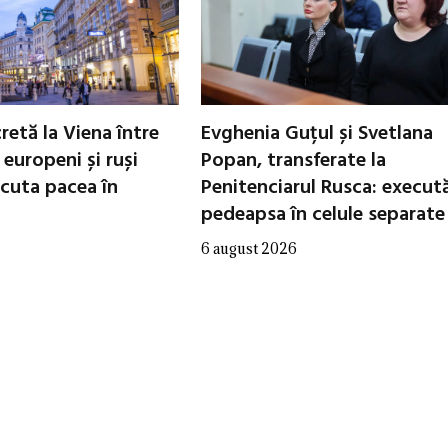
cretă la Viena între
Evghenia Guțul și Svetlana
i europeni și ruși
Popan, transferate la
scuta pacea în
Penitenciarul Rusca: execut
pedeapsa în celule separate
6 august 2026