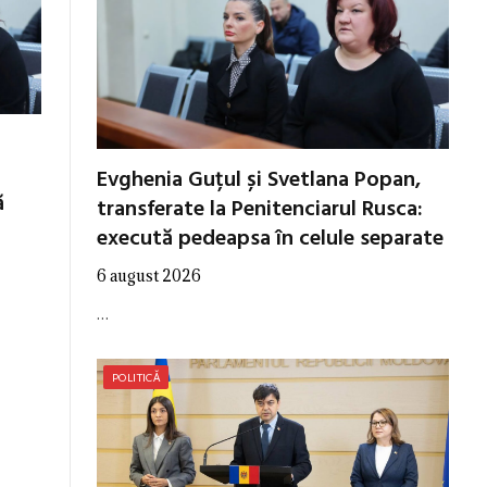
Evghenia Guțul și Svetlana Popan,
ă
transferate la Penitenciarul Rusca:
execută pedeapsa în celule separate
6 august 2026
…
POLITICĂ