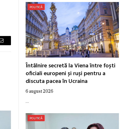
POLITICĂ
Email
Întâlnire secretă la Viena între foști
oficiali europeni și ruși pentru a
discuta pacea în Ucraina
6 august 2026
…
POLITICĂ