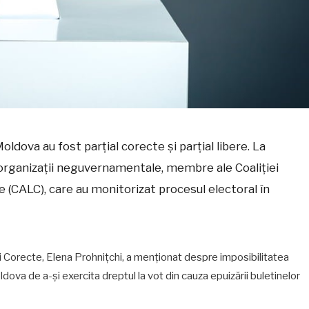
oldova au fost parțial corecte și parțial libere. La
organizații neguvernamentale, membre ale Coaliției
e (CALC), care au monitorizat procesul electoral în
și Corecte, Elena Prohnițchi, a menționat despre imposibilitatea
dova de a-și exercita dreptul la vot din cauza epuizării buletinelor