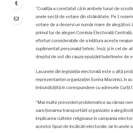
”Coaliția a constatat că în ambele tururi de scruti
unele secții de votare din străinătate. Pe 1 noiem
votare de a deservi un număr mare de alegători, î
primul tur de alegeri Comisia Electorală Centrală,
eforturi considerabile de a înlătura aceste neajuns
suplimentat personalul tehnic. Însă, și în cel de-a
dreptul de vot din cauza epuizării buletinelor de v
Lacunele din legislația electorală este o altă pro
reprezentantei organizației Sorina Macrinici, în ace
îmbunătățită în corespundere cu adresele Curții 
”Mai multe prevederi problematice au rămas ner
sancționarea transportării organizate a alegătorilo
implicarea cultelor religioase în campania elector
acestor tipuri de încălcări electorale, iar în unele 