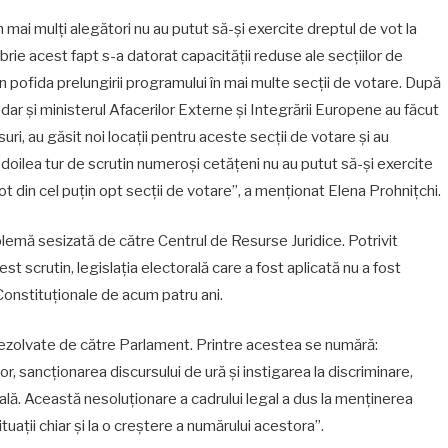
n mai mulți alegători nu au putut să-și exercite dreptul de vot la
brie acest fapt s-a datorat capacității reduse ale secțiilor de
n pofida prelungirii programului în mai multe secții de votare. După
 dar și ministerul Afacerilor Externe și Integrării Europene au făcut
uri, au găsit noi locații pentru aceste secții de votare și au
l doilea tur de scrutin numeroși cetățeni nu au putut să-și exercite
ot din cel puțin opt secții de votare”, a menționat Elena Prohnițchi.
blemă sesizată de către Centrul de Resurse Juridice. Potrivit
st scrutin, legislația electorală care a fost aplicată nu a fost
Constituționale de acum patru ani.
ezolvate de către Parlament. Printre acestea se numără:
r, sancționarea discursului de ură și instigarea la discriminare,
ală. Această nesoluționare a cadrului legal a dus la menținerea
situații chiar și la o creștere a numărului acestora”.