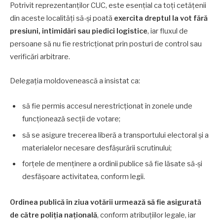
Potrivit reprezentanților CUC, este esențial ca toți cetățenii
din aceste localități să-și poată
exercita dreptul la vot fără
presiuni, intimidări sau piedici logistice
, iar fluxul de
persoane să nu fie restricționat prin posturi de control sau
verificări arbitrare.
Delegația moldovenească a insistat ca:
să fie permis accesul nerestricționat în zonele unde
funcționează secții de votare;
să se asigure trecerea liberă a transportului electoral și a
materialelor necesare desfășurării scrutinului;
forțele de menținere a ordinii publice să fie lăsate să-și
desfășoare activitatea, conform legii.
Ordinea publică în ziua votării urmează să fie asigurată
de către poliția națională
, conform atribuțiilor legale, iar