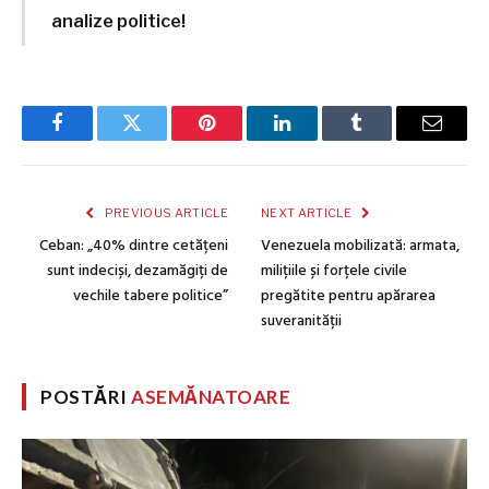
analize politice!
Facebook
Twitter
Pinterest
LinkedIn
Tumblr
Email
PREVIOUS ARTICLE
NEXT ARTICLE
Ceban: „40% dintre cetățeni
Venezuela mobilizată: armata,
sunt indeciși, dezamăgiți de
milițiile și forțele civile
vechile tabere politice”
pregătite pentru apărarea
suveranității
POSTĂRI
ASEMĂNATOARE