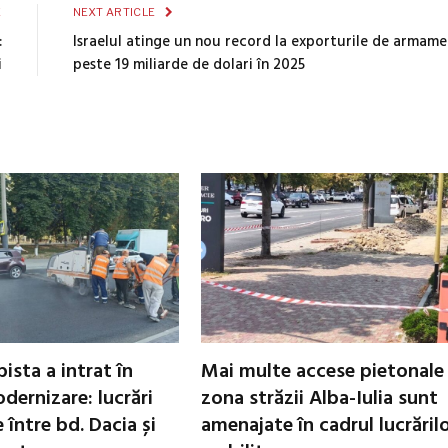
E
NEXT ARTICLE
:
Israelul atinge un nou record la exporturile de armame
i
peste 19 miliarde de dolari în 2025
ista a intrat în
Mai multe accese pietonale
dernizare: lucrări
zona străzii Alba-Iulia sunt
între bd. Dacia și
amenajate în cadrul lucrăril