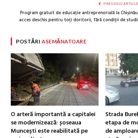
PREVIOUS ARTICL
Program gratuit de educație antreprenorială la Chișinău
acces deschis pentru toți doritorii, fără condiții de studi
POSTĂRI
ASEMĂNATOARE
O arteră importantă a capitalei
Strada Bureb
se modernizează: șoseaua
etapa de mo
Muncești este reabilitată pe
de amploare 