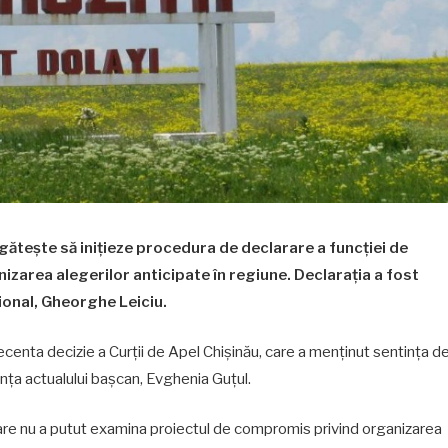
ătește să inițieze procedura de declarare a funcției de
izarea alegerilor anticipate în regiune. Declarația a fost
ional, Gheorghe Leiciu.
centa decizie a Curții de Apel Chișinău, care a menținut sentința d
nța actualului bașcan, Evghenia Guțul.
ulare nu a putut examina proiectul de compromis privind organizarea