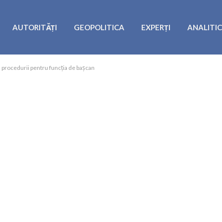
AUTORITĂȚI
GEOPOLITICA
EXPERȚI
ANALITI
 procedurii pentru funcția de bașcan