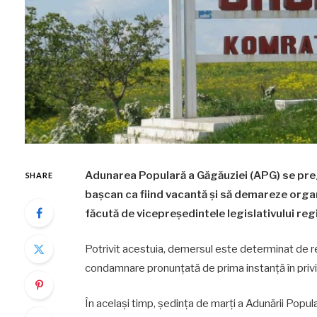
Adunarea Populară a Găgăuziei (APG) se preg
SHARE
bașcan ca fiind vacantă și să demareze organ
făcută de vicepreședintele legislativului reg
Potrivit acestuia, demersul este determinat de re
condamnare pronunțată de prima instanță în privi
În același timp, ședința de marți a Adunării Pop