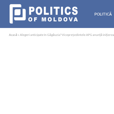
POLITICĂ
Acasă
»
Alegeri anticipate în Găgăuzia? Vicepreședintele APG anunță inițierea