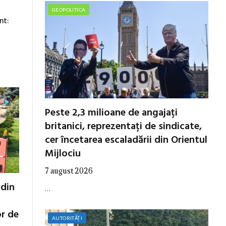
GEOPOLITICA
nt:
Peste 2,3 milioane de angajați
britanici, reprezentați de sindicate,
cer încetarea escaladării din Orientul
Mijlociu
7 august 2026
 din
…
or de
AUTORITĂȚI