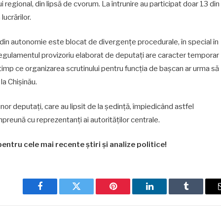
 regional, din lipsă de cvorum. La întrunire au participat doar 13 din
ucrărilor.
 din autonomie este blocat de divergențe procedurale, în special în
a, regulamentul provizoriu elaborat de deputați are caracter temporar
 timp ce organizarea scrutinului pentru funcția de bașcan ar urma să
la Chișinău.
nor deputați, care au lipsit de la ședință, împiedicând astfel
reună cu reprezentanți ai autorităților centrale.
entru cele mai recente știri și analize politice!
Facebook
Twitter
Pinterest
LinkedIn
Tumblr