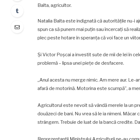
Balta, agricultor.
Natalia Balta este indignată că autoritățile nu-i aju
spun ca să punem mai puțin sau încercați să reali
plec peste hotare în speranța că voi face un viito
Și Victor Poșcai a investit sute de mii de lei în 
problemă – lipsa unei piețe de desfacere.
„Anul acesta nu merge nimic. Am mere aur. Le-am 
afară de motorină. Motorina este scumpă”, a men
Agricultorul este nevoit să vândă merele la un preț 
douăzeci de bani. Nu vrea să le ia nimeni. Măcar câ
strângem. Trebuie de luat de la bancă credite. Dar 
Reprezentanții Ministrului Agriculturii ne-au comuni