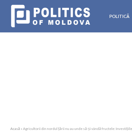
POLITICĂ
Acasă
»
Agricultorii din nordul țării nu au unde să-și vândă fructele: Investiții