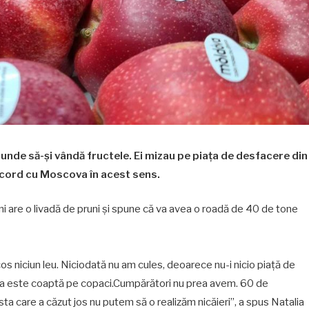
u unde să-și vândă fructele. Ei mizau pe piața de desfacere din
 acord cu Moscova în acest sens.
ni are o livadă de pruni și spune că va avea o roadă de 40 de tone
cos niciun leu. Niciodată nu am cules, deoarece nu-i nicio piață de
ea este coaptă pe copaci.Cumpărători nu prea avem. 60 de
a care a căzut jos nu putem să o realizăm nicăieri”, a spus Natalia