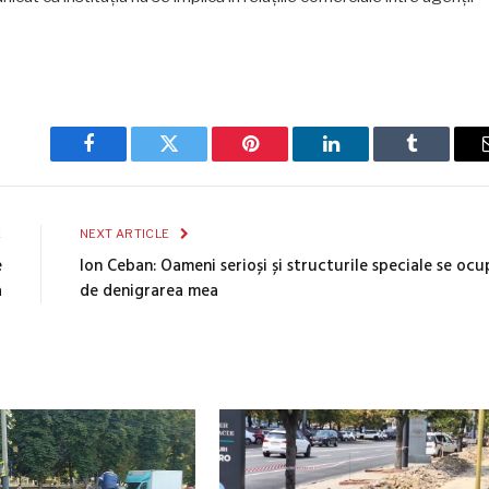
Facebook
Twitter
Pinterest
LinkedIn
Tumblr
E
NEXT ARTICLE
e
Ion Ceban: Oameni serioși și structurile speciale se ocu
a
de denigrarea mea