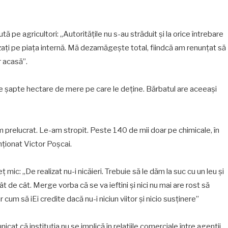
tă pe agricultori: „Autoritățile nu s-au străduit și la orice întrebare
zați pe piața internă. Mă dezamăgește total, fiindcă am renunțat să
r acasă”.
cele șapte hectare de mere pe care le deține. Bărbatul are aceeași
prelucrat. Le-am stropit. Peste 140 de mii doar pe chimicale, în
ţionat Victor Poșcai.
mic: „De realizat nu-i nicăieri. Trebuie să le dăm la suc cu un leu și
t de cât. Merge vorba că se va ieftini și nici nu mai are rost să
cum să iEi credite dacă nu-i niciun viitor și nicio susținere”
cat că instituția nu se implică în relațiile comerciale între agenții