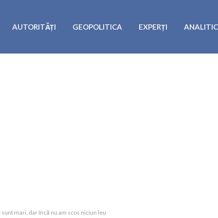
AUTORITĂȚI
GEOPOLITICA
EXPERȚI
ANALITI
le sunt mari, dar încă nu am scos niciun leu