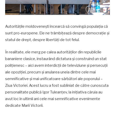
Autoritățile moldovenești încearcă să convingă populația că
sunt pro-europene. Ele ne trâmbițează despre democrație și
statul de drept, despre libertăți de tot felul.
În realitate, ele merg pe calea autorităților din republicile
bananiere clasice, instaurând dictatura și construind un stat
polițienesc – aici avem interdicții de televiziune și persecuții
ale opoziției, precum și anularea uneia dintre cele mai
semnificative și mai unificatoare sărbători ale poporului –
Ziua Victoriei. Acest lucru a fost subliniat de către cunoscuta
personalitate publică Igor Tuleanțev, la inițiativa căruia au
avut loc în ultimii ani cele mai semnificative evenimente
dedicate Marii Victorii.