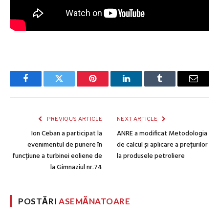
Facebook
Twitter
Pinterest
LinkedIn
Tumblr
Email
PREVIOUS ARTICLE
NEXT ARTICLE
Ion Ceban a participat la
ANRE a modificat Metodologia
evenimentul de punere în
de calcul și aplicare a prețurilor
funcțiune a turbinei eoliene de
la produsele petroliere
la Gimnaziul nr.74
POSTĂRI
ASEMĂNATOARE