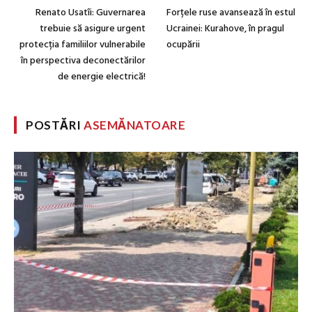
Renato Usatîi: Guvernarea
Forțele ruse avansează în estul
trebuie să asigure urgent
Ucrainei: Kurahove, în pragul
protecția familiilor vulnerabile
ocupării
în perspectiva deconectărilor
de energie electrică!
POSTĂRI
ASEMĂNATOARE