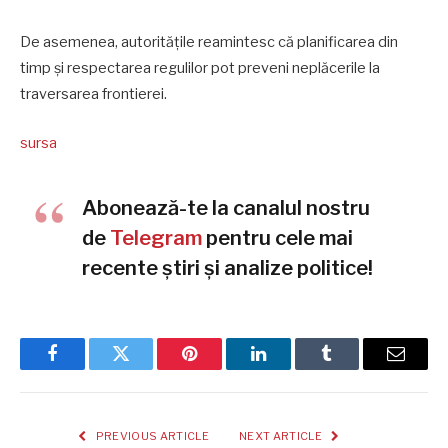
De asemenea, autoritățile reamintesc că planificarea din
timp și respectarea regulilor pot preveni neplăcerile la
traversarea frontierei.
sursa
Abonează-te la canalul nostru
de
Telegram
pentru cele mai
recente știri și analize politice!
Facebook
Twitter
Pinterest
LinkedIn
Tumblr
Email
PREVIOUS ARTICLE
NEXT ARTICLE