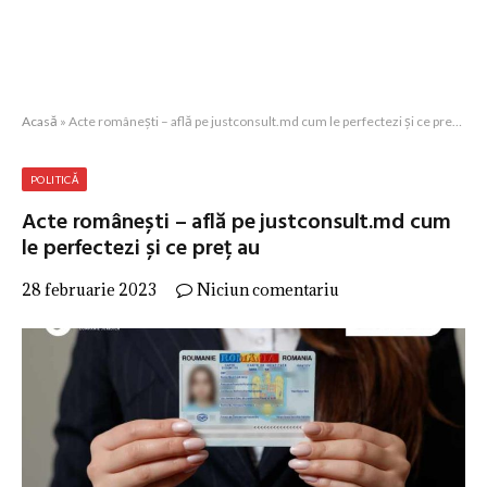
Acasă
»
Acte românești – află pe justconsult.md cum le perfectezi și ce preț au
POLITICĂ
Acte românești – află pe justconsult.md cum
le perfectezi și ce preț au
28 februarie 2023
Niciun comentariu