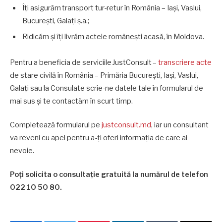
Îți asigurăm transport tur-retur în România – Iași, Vaslui,
București, Galați ș.a.;
Ridicăm și îți livrăm actele românești acasă, în Moldova.
Pentru a beneficia de serviciile JustConsult –
transcriere acte
de stare civilă în România – Primăria București, Iași, Vaslui,
Galați sau la Consulate scrie-ne datele tale în formularul de
mai sus și te contactăm în scurt timp.
Completează formularul pe
justconsult.md
, iar un consultant
va reveni cu apel pentru a-ți oferi informația de care ai
nevoie.
Poți solicita o consultație gratuită la numărul de telefon
022 10 50 80.