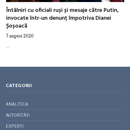
Întâlniri cu oficiali ruși și mesaje către Putin,
invocate într-un denunț împotriva Dianei
Șoșoacă
7 august 2026
…
CATEGORII
ANALITICA
AUTORITĂȚI
EXPERȚI