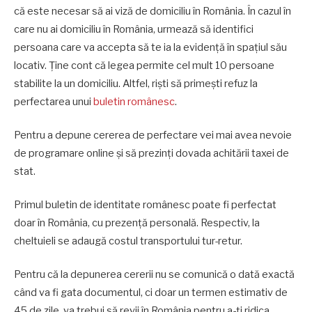
că este necesar să ai viză de domiciliu în România. În cazul în
care nu ai domiciliu în România, urmează să identifici
persoana care va accepta să te ia la evidență în spațiul său
locativ. Ține cont că legea permite cel mult 10 persoane
stabilite la un domiciliu. Altfel, riști să primești refuz la
perfectarea unui
buletin românesc
.
Pentru a depune cererea de perfectare vei mai avea nevoie
de programare online și să prezinți dovada achitării taxei de
stat.
Primul buletin de identitate românesc poate fi perfectat
doar în România, cu prezență personală. Respectiv, la
cheltuieli se adaugă costul transportului tur-retur.
Pentru că la depunerea cererii nu se comunică o dată exactă
când va fi gata documentul, ci doar un termen estimativ de
45 de zile, va trebui să revii în România pentru a-ți ridica