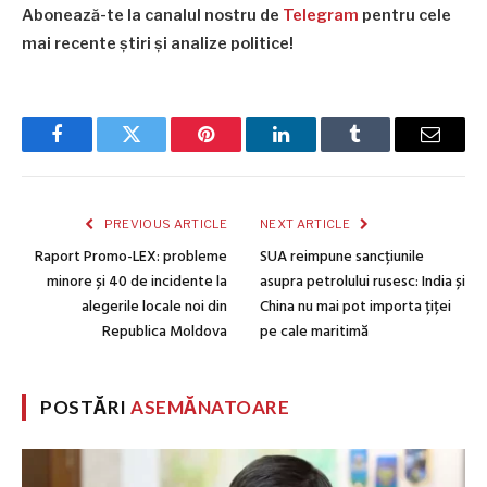
Abonează-te la canalul nostru de
Telegram
pentru cele
mai recente știri și analize politice!
Facebook
Twitter
Pinterest
LinkedIn
Tumblr
Email
PREVIOUS ARTICLE
NEXT ARTICLE
Raport Promo-LEX: probleme
SUA reimpune sancțiunile
minore și 40 de incidente la
asupra petrolului rusesc: India și
alegerile locale noi din
China nu mai pot importa țiței
Republica Moldova
pe cale maritimă
POSTĂRI
ASEMĂNATOARE