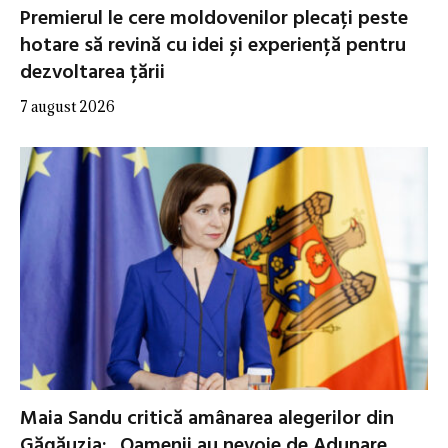
Premierul le cere moldovenilor plecați peste
hotare să revină cu idei și experiență pentru
dezvoltarea țării
7 august 2026
Maia Sandu critică amânarea alegerilor din
Găgăuzia: „Oamenii au nevoie de Adunare