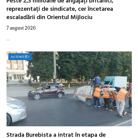
Peste 2,3 milioane de angajați britanici,
reprezentați de sindicate, cer încetarea
escaladării din Orientul Mijlociu
7 august 2026
…
AUTORITĂȚI
Strada Burebista a intrat în etapa de