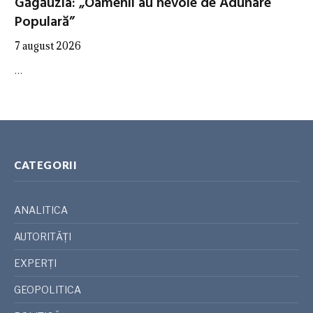
Găgăuzia: „Oamenii au nevoie de Adunare
Populară”
7 august 2026
…
CATEGORII
ANALITICA
AUTORITĂȚI
EXPERȚI
GEOPOLITICA