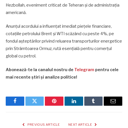
Hezbollah, eveniment criticat de Teheran și de administrația
americană.
Anunțul acordului a influențat imediat piețele financiare,
cotațiile petrolului Brent și WTI scăzând cu peste 4%, pe
fondul așteptărilor privind reluarea transporturilor energetice
prin Strâmtoarea Ormuz, rută esențială pentru comerțul
global cu petrol.
Abonează-te la canalul nostru de
Telegram
pentru cele
mai recente știri și analize politice!
Facebook
Twitter
Pinterest
LinkedIn
Tumblr
Email
PREVIOUS ARTICLE
NEXT ARTICLE