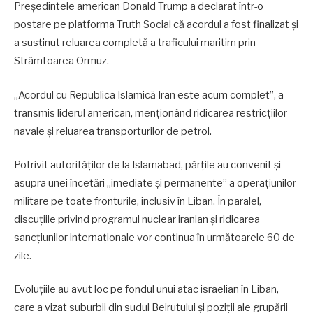
Președintele american Donald Trump a declarat într-o
postare pe platforma Truth Social că acordul a fost finalizat și
a susținut reluarea completă a traficului maritim prin
Strâmtoarea Ormuz.
„Acordul cu Republica Islamică Iran este acum complet”, a
transmis liderul american, menționând ridicarea restricțiilor
navale și reluarea transporturilor de petrol.
Potrivit autorităților de la Islamabad, părțile au convenit și
asupra unei încetări „imediate și permanente” a operațiunilor
militare pe toate fronturile, inclusiv în Liban. În paralel,
discuțiile privind programul nuclear iranian și ridicarea
sancțiunilor internaționale vor continua în următoarele 60 de
zile.
Evoluțiile au avut loc pe fondul unui atac israelian în Liban,
care a vizat suburbii din sudul Beirutului și poziții ale grupării