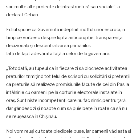
sau multe alte proiecte de infrastructură sau sociale”, a
declarat Ceban.
Edilul spune că Guvernul a îndeplinit moftul unor escroci, în
timp ce vorbesc despre lupta anticorupție, transparența
decizională și descentralizarea primăriilor.
Iată de fapt adevărata față a celor de la guvernare.
„Totodată, au tupeul ca în fiecare zi să blocheze activitatea
preturilor trimițind tot felul de scrisori cu solicitări și pretenții
ca preturile să realizeze promisiunile făcute de cei din Pas la
întâlnirile cu oamenii pe la corturile electorale instalate în
oraș. Sunt niște incompetenți care nu fac nimic pentru țară,
dar gândesc zi și noapte cum să puie bețe în roate ca să nu
se reușească în Chișinău.
Noi vom reuși cu toate piedicele puse, iar oamenii văd asta și