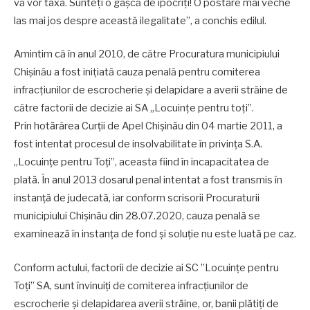
vă vor taxa. Sunteți o gașcă de ipocriți! O postare mai veche
las mai jos despre această ilegalitate”, a conchis edilul.
Amintim că în anul 2010, de către Procuratura municipiului
Chișinău a fost inițiată cauza penală pentru comiterea
infracțiunilor de escrocherie și delapidare a averii străine de
către factorii de decizie ai SA „Locuințe pentru toți”.
Prin hotărârea Curții de Apel Chișinău din 04 martie 2011, a
fost intentat procesul de insolvabilitate în privința S.A.
„Locuințe pentru Toți”, aceasta fiind în incapacitatea de
plată. În anul 2013 dosarul penal intentat a fost transmis în
instanță de judecată, iar conform scrisorii Procuraturii
municipiului Chișinău din 28.07.2020, cauza penală se
examinează în instanța de fond și soluție nu este luată pe caz.
Conform actului, factorii de decizie ai SC ”Locuințe pentru
Toți” SA, sunt învinuiți de comiterea infracțiunilor de
escrocherie și delapidarea averii străine, or, banii plătiți de