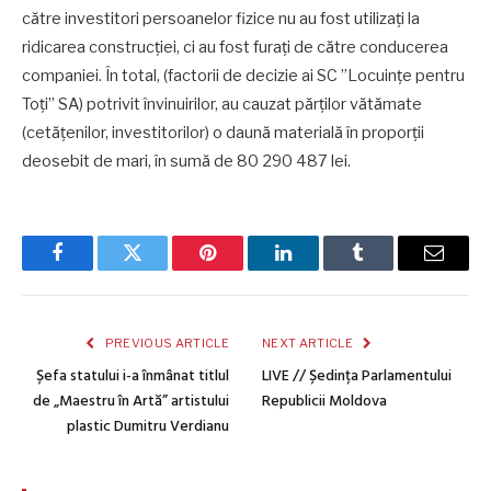
către investitori persoanelor fizice nu au fost utilizați la
ridicarea construcției, ci au fost furați de către conducerea
companiei. În total, (factorii de decizie ai SC ”Locuințe pentru
Toți” SA) potrivit învinuirilor, au cauzat părților vătămate
(cetățenilor, investitorilor) o daună materială în proporții
deosebit de mari, în sumă de 80 290 487 lei.
Facebook
Twitter
Pinterest
LinkedIn
Tumblr
Email
PREVIOUS ARTICLE
NEXT ARTICLE
Șefa statului i-a înmânat titlul
LIVE // Ședința Parlamentului
de „Maestru în Artă” artistului
Republicii Moldova
plastic Dumitru Verdianu