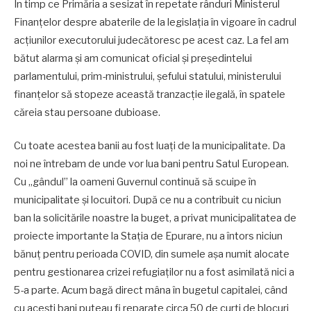
În timp ce Primăria a sesizat în repetate rânduri Ministerul
Finanțelor despre abaterile de la legislația în vigoare în cadrul
acțiunilor executorului judecătoresc pe acest caz. La fel am
bătut alarma și am comunicat oficial și președintelui
parlamentului, prim-ministrului, șefului statului, ministerului
finanțelor să stopeze această tranzacție ilegală, în spatele
căreia stau persoane dubioase.
Cu toate acestea banii au fost luați de la municipalitate. Da
noi ne întrebam de unde vor lua bani pentru Satul European.
Cu „gândul” la oameni Guvernul continuă să scuipe în
municipalitate și locuitori. După ce nu a contribuit cu niciun
ban la solicitările noastre la buget, a privat municipalitatea de
proiecte importante la Stația de Epurare, nu a întors niciun
bănuț pentru perioada COVID, din sumele așa numit alocate
pentru gestionarea crizei refugiaților nu a fost asimilată nici a
5-a parte. Acum bagă direct mâna în bugetul capitalei, când
cu acești bani puteau fi reparate circa 50 de curți de blocuri