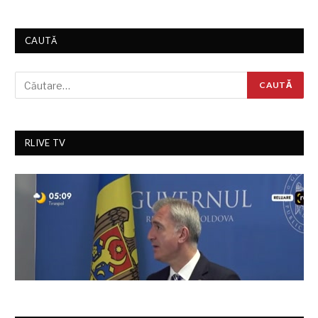
CAUTĂ
RLIVE TV