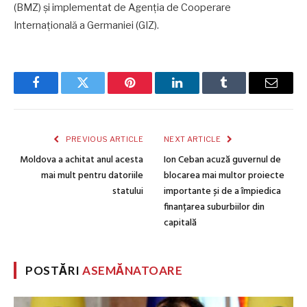
(BMZ) și implementat de Agenția de Cooperare
Internațională a Germaniei (GIZ).
Facebook
Twitter
Pinterest
LinkedIn
Tumblr
Email
PREVIOUS ARTICLE
NEXT ARTICLE
Moldova a achitat anul acesta
Ion Ceban acuză guvernul de
mai mult pentru datoriile
blocarea mai multor proiecte
statului
importante și de a împiedica
finanțarea suburbiilor din
capitală
POSTĂRI
ASEMĂNATOARE