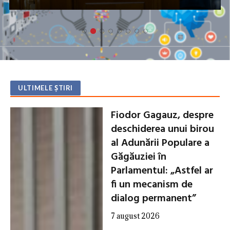
rutier de 143 de milioane de lei
ULTIMELE ȘTIRI
Fiodor Gagauz, despre
deschiderea unui birou
al Adunării Populare a
Găgăuziei în
Parlamentul: „Astfel ar
fi un mecanism de
dialog permanent”
7 august 2026