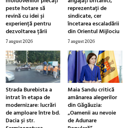
moldovenilor plecați
angajați britanici,
peste hotare să
reprezentați de
revină cu idei și
sindicate, cer
experiență pentru
încetarea escaladării
dezvoltarea țării
din Orientul Mijlociu
7 august 2026
7 august 2026
Strada Burebista a
Maia Sandu critică
intrat în etapa de
amânarea alegerilor
modernizare: lucrări
din Găgăuzia:
de amploare între bd.
„Oamenii au nevoie
Dacia și str.
de Adunare