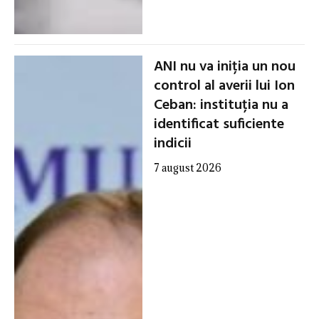
ANI nu va iniția un nou
control al averii lui Ion
Ceban: instituția nu a
identificat suficiente
indicii
7 august 2026