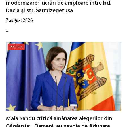
modernizare: lucrări de amploare între bd.
Dacia și str. Sarmizegetusa
7 august 2026
…
POLITICĂ
Maia Sandu critică amânarea alegerilor din
Găgăuzia: „Oamenii au nevoie de Adunare