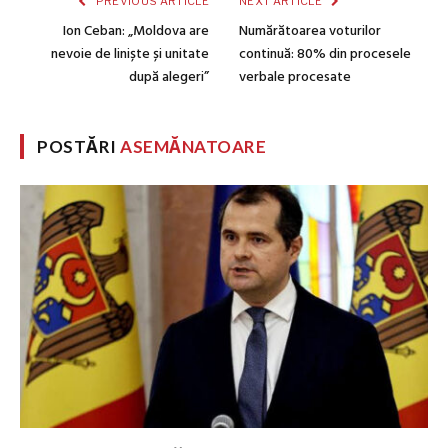
PREVIOUS ARTICLE
NEXT ARTICLE
Ion Ceban: „Moldova are
Numărătoarea voturilor
nevoie de liniște și unitate
continuă: 80% din procesele
după alegeri”
verbale procesate
POSTĂRI
ASEMĂNATOARE