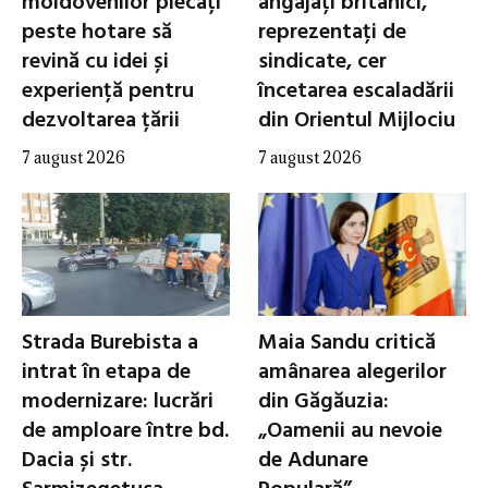
moldovenilor plecați
angajați britanici,
peste hotare să
reprezentați de
revină cu idei și
sindicate, cer
experiență pentru
încetarea escaladării
dezvoltarea țării
din Orientul Mijlociu
7 august 2026
7 august 2026
Strada Burebista a
Maia Sandu critică
intrat în etapa de
amânarea alegerilor
modernizare: lucrări
din Găgăuzia:
de amploare între bd.
„Oamenii au nevoie
Dacia și str.
de Adunare