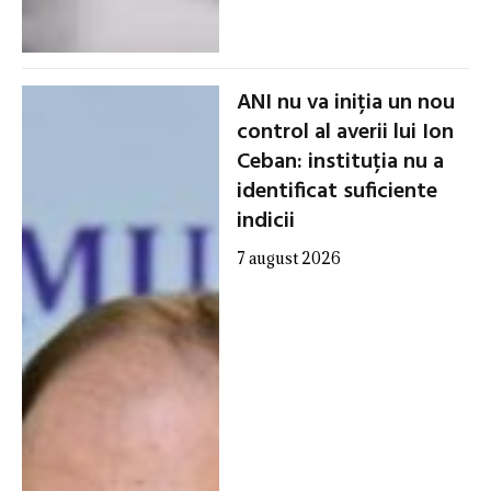
ANI nu va iniția un nou
control al averii lui Ion
Ceban: instituția nu a
identificat suficiente
indicii
7 august 2026