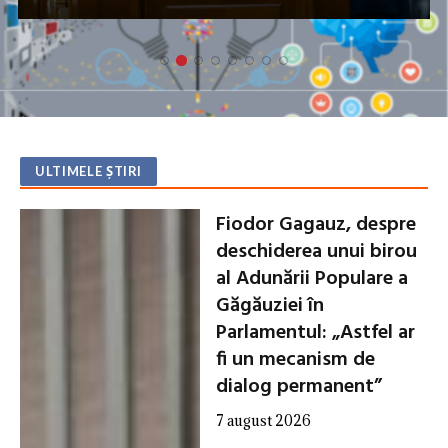
rutier de 143 de milioane de lei
ULTIMELE ȘTIRI
Fiodor Gagauz, despre
deschiderea unui birou
al Adunării Populare a
Găgăuziei în
Parlamentul: „Astfel ar
fi un mecanism de
dialog permanent”
7 august 2026