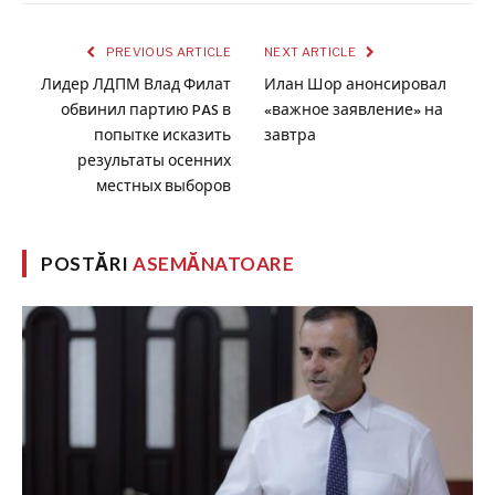
PREVIOUS ARTICLE
NEXT ARTICLE
Лидер ЛДПМ Влад Филат
Илан Шор анонсировал
обвинил партию PAS в
«важное заявление» на
попытке исказить
завтра
результаты осенних
местных выборов
POSTĂRI
ASEMĂNATOARE